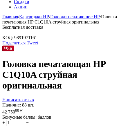
Скидки
Акции
Главная
/
Картриджи HP
/
Головки печатающие HP
/
Головка
печатающая HP C1Q10A струйная оригинальная
Бесплатная доставка
КОД:
9891971161
Поделиться
Tweet
Головка печатающая HP
C1Q10A струйная
оригинальная
Написать отзыв
Наличие:
88 шт.
00
₽
42 750
Бонусные баллы:
баллов
+
−