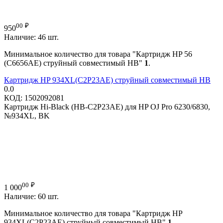
00
₽
950
Наличие:
46 шт.
Минимальное количество для товара "Картридж HP 56
(C6656AE) струйный совместимый HB"
1
.
Картридж HP 934XL(C2P23AE) струйный совместимый HB
0.0
КОД:
1502092081
Картридж Hi-Black (HB-C2P23AE) для HP OJ Pro 6230/6830,
№934XL, BK
00
₽
1 000
Наличие:
60 шт.
Минимальное количество для товара "Картридж HP
934XL(C2P23AE) струйный совместимый HB"
1
.