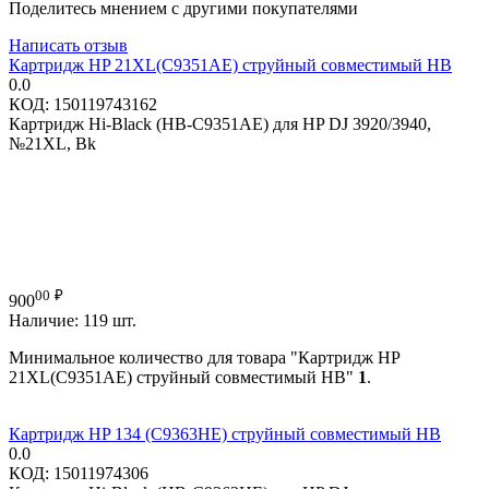
Поделитесь мнением с другими покупателями
Написать отзыв
Картридж HP 21XL(C9351AE) струйный совместимый HB
0.0
КОД:
150119743162
Картридж Hi-Black (HB-C9351AE) для HP DJ 3920/3940,
№21XL, Bk
00
₽
900
Наличие:
119 шт.
Минимальное количество для товара "Картридж HP
21XL(C9351AE) струйный совместимый HB"
1
.
Картридж HP 134 (C9363HE) струйный совместимый HB
0.0
КОД:
15011974306