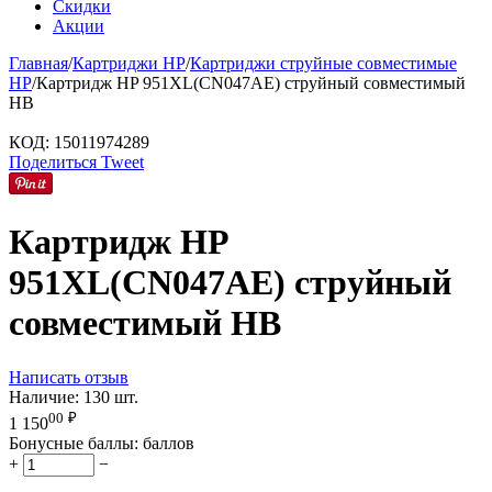
Скидки
Акции
Главная
/
Картриджи HP
/
Картриджи струйные совместимые
HP
/
Картридж HP 951XL(CN047AE) струйный совместимый
HB
КОД:
15011974289
Поделиться
Tweet
Картридж HP
951XL(CN047AE) струйный
совместимый HB
Написать отзыв
Наличие:
130 шт.
00
₽
1 150
Бонусные баллы:
баллов
+
−