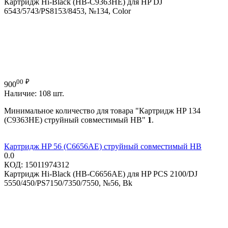
Картридж Hi-Black (HB-C9363HE) для HP DJ
6543/5743/PS8153/8453, №134, Color
00
₽
900
Наличие:
108 шт.
Минимальное количество для товара "Картридж HP 134
(C9363HE) струйный совместимый HB"
1
.
Картридж HP 56 (C6656AE) струйный совместимый HB
0.0
КОД:
15011974312
Картридж Hi-Black (HB-C6656AE) для HP PCS 2100/DJ
5550/450/PS7150/7350/7550, №56, Bk