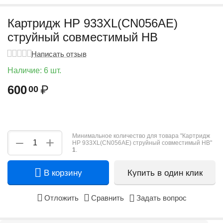
Картридж HP 933XL(CN056AE)
струйный совместимый HB
Написать отзыв
Наличие:
6 шт.
600
₽
00
Минимальное количество для товара "Картридж
+
−
HP 933XL(CN056AE) струйный совместимый HB"
1
.
В корзину
Купить в один клик
Отложить
Сравнить
Задать вопрос