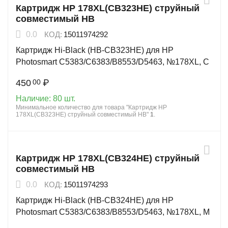
Картридж HP 178XL(CB323HE) струйный
совместимый HB
0.0
КОД:
15011974292
Картридж Hi-Black (HB-CB323HE) для HP
Photosmart C5383/C6383/B8553/D5463, №178XL, C
450
₽
00
Наличие:
80 шт.
Минимальное количество для товара "Картридж HP
178XL(CB323HE) струйный совместимый HB"
1
.
Картридж HP 178XL(CB324HE) струйный
совместимый HB
0.0
КОД:
15011974293
Картридж Hi-Black (HB-CB324HE) для HP
Photosmart C5383/C6383/B8553/D5463, №178XL, M