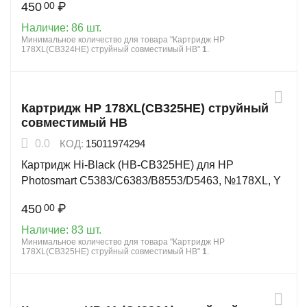
450
₽
00
Наличие:
86 шт.
Минимальное количество для товара "Картридж HP
178XL(CB324HE) струйный совместимый HB"
1
.
Картридж HP 178XL(CB325HE) струйный
совместимый HB
0.0
КОД:
15011974294
Картридж Hi-Black (HB-CB325HE) для HP
Photosmart C5383/C6383/B8553/D5463, №178XL, Y
450
₽
00
Наличие:
83 шт.
Минимальное количество для товара "Картридж HP
178XL(CB325HE) струйный совместимый HB"
1
.