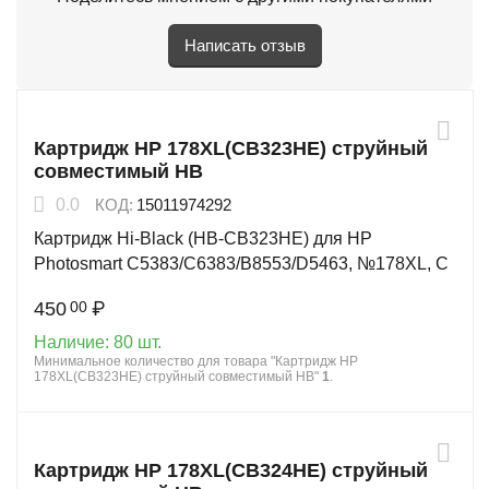
Написать отзыв
Картридж HP 178XL(CB323HE) струйный
совместимый HB
0.0
КОД:
15011974292
Картридж Hi-Black (HB-CB323HE) для HP
Photosmart C5383/C6383/B8553/D5463, №178XL, C
450
₽
00
Наличие:
80 шт.
Минимальное количество для товара "Картридж HP
178XL(CB323HE) струйный совместимый HB"
1
.
Картридж HP 178XL(CB324HE) струйный