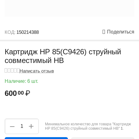
Поделиться
КОД:
150214388
Картридж HP 85(C9426) струйный
совместимый HB
Написать отзыв
Наличие:
6 шт.
600
₽
00
+
−
Минимальное количество для товара "Картридж
HP 85(C9426) струйный совместимый HB"
1
.