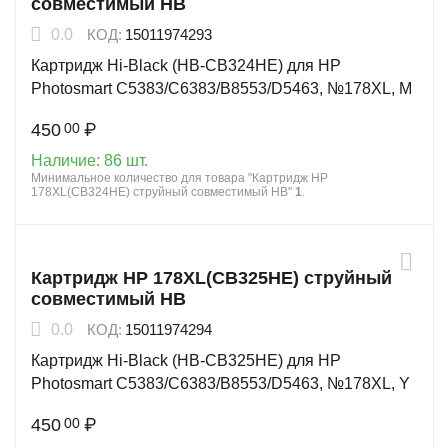
совместимый HB
0.0
КОД:
15011974293
Картридж Hi-Black (HB-CB324HE) для HP
Photosmart C5383/C6383/B8553/D5463, №178XL, M
450
₽
00
Наличие:
86 шт.
Минимальное количество для товара "Картридж HP
178XL(CB324HE) струйный совместимый HB"
1
.
Картридж HP 178XL(CB325HE) струйный
совместимый HB
0.0
КОД:
15011974294
Картридж Hi-Black (HB-CB325HE) для HP
Photosmart C5383/C6383/B8553/D5463, №178XL, Y
450
₽
00