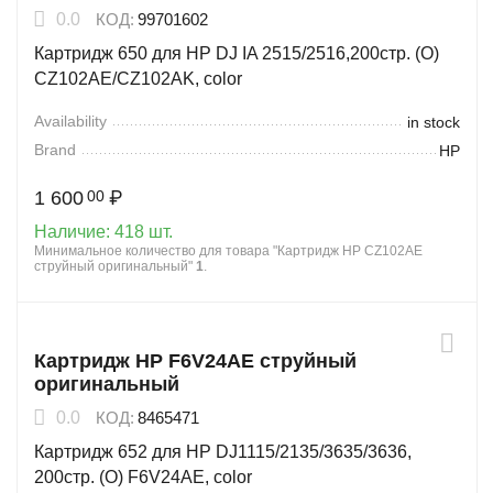
0.0
КОД:
99701602
Картридж 650 для HP DJ IA 2515/2516,200стр. (О)
CZ102AE/CZ102AK, color
Availability
in stock
Brand
HP
1 600
₽
00
Наличие:
418 шт.
Минимальное количество для товара "Картридж HP CZ102AE
струйный оригинальный"
1
.
Картридж HP F6V24AE струйный
оригинальный
0.0
КОД:
8465471
Картридж 652 для HP DJ1115/2135/3635/3636,
200стр. (О) F6V24AE, color