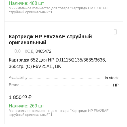
Наличие:
488 шт.
Минимальное количество для товара "Картридж HP CZ101AE
струйный оригинальный"
1
.
Картридж HP F6V25AE струйный
оригинальный
0.0
КОД:
8465472
Картридж 652 для HP DJ1115/2135/3635/3636,
360стр. (О) F6V25AE, BK
Availability
in stock
Brand
HP
1 850
₽
00
Наличие:
269 шт.
Минимальное количество для товара "Картридж HP F6V25AE
струйный оригинальный"
1
.