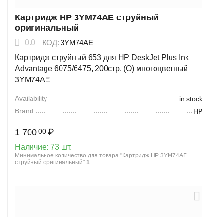
Картридж HP 3YM74AE струйный
оригинальный
0.0
КОД:
3YM74AE
Картридж струйный 653 для HP DeskJet Plus Ink
Advantage 6075/6475, 200стр. (O) многоцветный
3YM74AE
Availability
in stock
Brand
HP
1 700
₽
00
Наличие:
73 шт.
Минимальное количество для товара "Картридж HP 3YM74AE
струйный оригинальный"
1
.