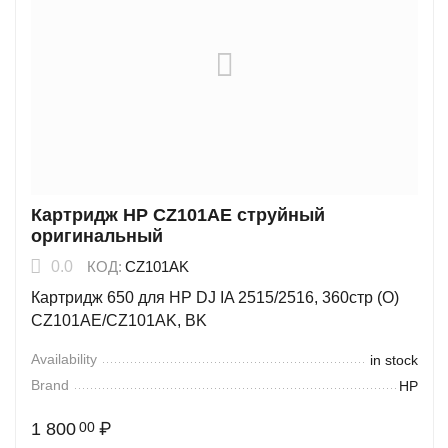
Картридж HP CZ101AE струйный
оригинальный
0.0
КОД:
CZ101AK
Картридж 650 для HP DJ IA 2515/2516, 360стр (O)
CZ101AE/CZ101AK, BK
Availability
in stock
Brand
HP
1 800
₽
00