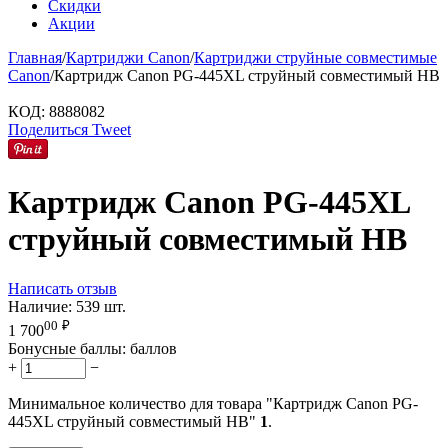
Скидки
Акции
Главная
/
Картриджи Canon
/
Картриджи струйные совместимые
Canon
/
Картридж Canon PG-445XL струйный совместимый HB
КОД:
8888082
Поделиться
Tweet
Картридж Canon PG-445XL
струйный совместимый HB
Написать отзыв
Наличие:
539 шт.
00
₽
1 700
Бонусные баллы:
баллов
+
−
Минимальное количество для товара "Картридж Canon PG-
445XL струйный совместимый HB"
1
.