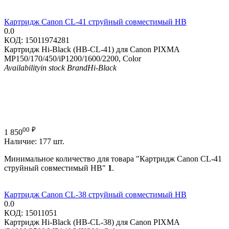
Картридж Canon CL-41 струйный совместимый HB
0.0
КОД:
15011974281
Картридж Hi-Black (HB-CL-41) для Canon PIXMA
MP150/170/450/iP1200/1600/2200, Color
Availability
in stock
Brand
Hi-Black
00
₽
1 850
Наличие:
177 шт.
Минимальное количество для товара "Картридж Canon CL-41
струйный совместимый HB"
1
.
Картридж Canon CL-38 струйный совместимый HB
0.0
КОД:
15011051
Картридж Hi-Black (HB-CL-38) для Canon PIXMA