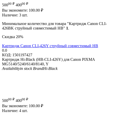
00
₽
00
₽
500
400
Вы экономите:
100.00
₽
Наличие:
3 шт.
Минимальное количество для товара "Картридж Canon CLI-
426BK струйный совместимый HB"
1
.
Скидка
20%
Картридж Canon CLI-426Y струйный совместимый HB
0.0
КОД:
1501197427
Картридж Hi-Black (HB-CLI-426Y) для Canon PIXMA
MG5140/5240/6140/8140, Y
Availability
in stock
Brand
Hi-Black
00
₽
00
₽
500
400
Вы экономите:
100.00
₽
Наличие:
4 шт.