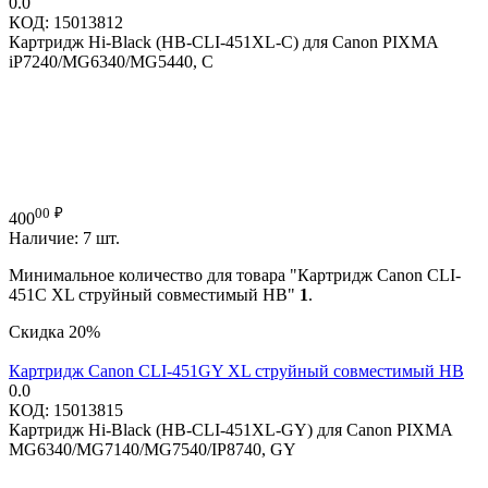
0.0
КОД:
15013812
Картридж Hi-Black (HB-CLI-451XL-C) для Canon PIXMA
iP7240/MG6340/MG5440, C
00
₽
400
Наличие:
7 шт.
Минимальное количество для товара "Картридж Canon CLI-
451C XL струйный совместимый HB"
1
.
Скидка
20%
Картридж Canon CLI-451GY XL струйный совместимый HB
0.0
КОД:
15013815
Картридж Hi-Black (HB-CLI-451XL-GY) для Canon PIXMA
MG6340/MG7140/MG7540/IP8740, GY