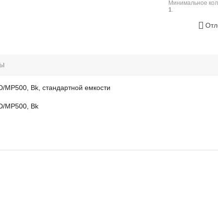
Минимальное кол
1
.
Отл
ры
D/MP500, Bk, стандартной емкости
0D/MP500, Bk