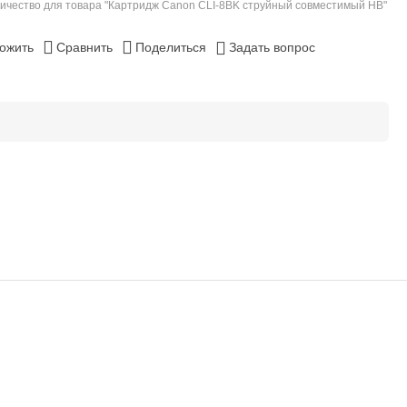
ичество для товара "Картридж Canon CLI-8BK струйный совместимый HB"
ожить
Сравнить
Поделиться
Задать вопрос