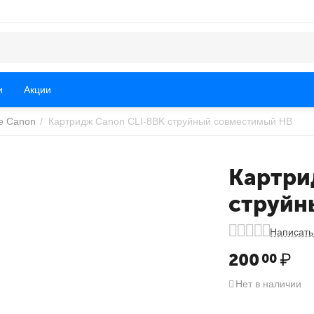
и
Акции
е Canon
/
Картридж Canon CLI-8BK струйный совместимый HB
Картри
струйн
Написать
200
₽
00
Нет в наличии