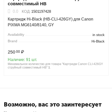
совместимый HB
0.0
КОД:
1501197428
Картридж Hi-Black (HB-CLI-426GY) для Canon
PIXMA MG6140/8140, GY
Availability
in stock
Brand
Hi-Black
250
₽
00
Наличие:
91 шт.
Минимальное количество для товара "Картридж Canon CLI-426GY
струйный совместимый HB"
1
.
Возможно, вас это заинтересует