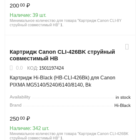
200
₽
00
Наличие:
39 шт.
Минимальное количество для товара "Картридж Canon CLI-8Y
струйный совместимый HB"
1
.
Картридж Canon CLI-426BK струйный
совместимый HB
0.0
КОД:
1501197424
Картридж Hi-Black (HB-CLI-426Bk) для Canon
PIXMA MG5140/5240/6140/8140, Bk
Availability
in stock
Brand
Hi-Black
250
₽
00
Наличие:
342 шт.
Минимальное количество для товара "Картридж Canon CLI-426BK
струйный совместимый HB"
1
.