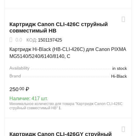
Картридж Canon CLI-426C струйный
совместимый HB
0.0
КОД:
1501197425
Картридж Hi-Black (HB-CLI-426C) для Canon PIXMA
MG5140/5240/6140/8140, C
Availability
in stock
Brand
Hi-Black
250
₽
00
Наличие:
417 шт.
Минимальное количество для товара "Картридж Canon CLI-426C
струйный совместимый HB"
1
.
Картридж Canon CLI-426GY струйный