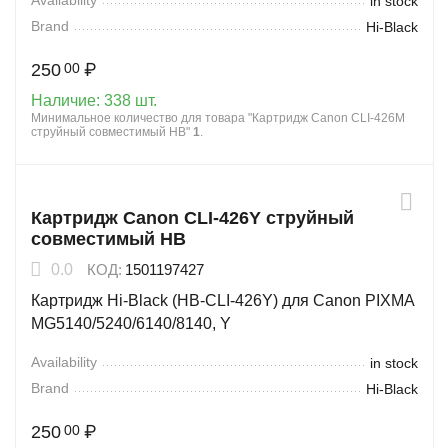
Availability
in stock
Brand
Hi-Black
250
₽
00
Наличие:
338 шт.
Минимальное количество для товара "Картридж Canon CLI-426M
струйный совместимый HB"
1
.
Картридж Canon CLI-426Y струйный
совместимый HB
0.0
КОД:
1501197427
Картридж Hi-Black (HB-CLI-426Y) для Canon PIXMA
MG5140/5240/6140/8140, Y
Availability
in stock
Brand
Hi-Black
250
₽
00