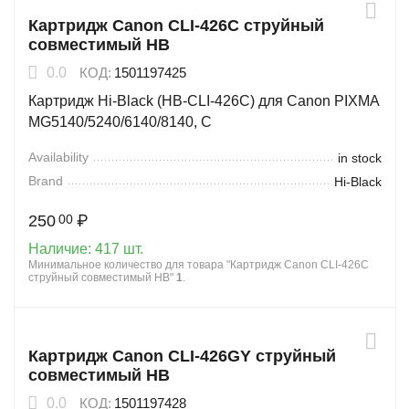
Картридж Canon CLI-426C струйный
совместимый HB
0.0
КОД:
1501197425
Картридж Hi-Black (HB-CLI-426C) для Canon PIXMA
MG5140/5240/6140/8140, C
Availability
in stock
Brand
Hi-Black
250
₽
00
Наличие:
417 шт.
Минимальное количество для товара "Картридж Canon CLI-426C
струйный совместимый HB"
1
.
Картридж Canon CLI-426GY струйный
совместимый HB
0.0
КОД:
1501197428