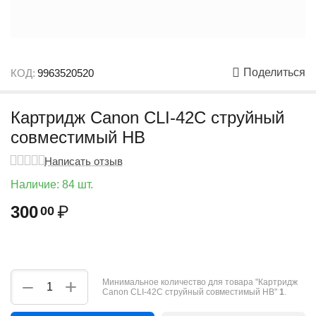
Поделиться
КОД:
9963520520
Картридж Canon CLI-42C струйный
совместимый HB
Написать отзыв
Наличие:
84 шт.
300
₽
00
+
−
Минимальное количество для товара "Картридж
Canon CLI-42C струйный совместимый HB"
1
.