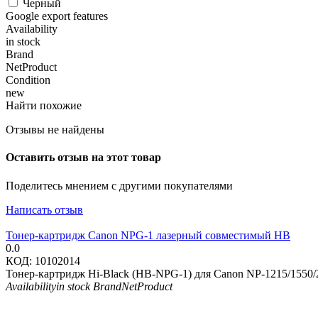
Черный
Google export features
Availability
in stock
Brand
NetProduct
Condition
new
Найти похожие
Отзывы не найдены
Оставить отзыв на этот товар
Поделитесь мнением с другими покупателями
Написать отзыв
Тонер-картридж Canon NPG-1 лазерный совместимый HB
0.0
КОД:
10102014
Тонер-картридж Hi-Black (HB-NPG-1) для Canon NP-1215/1550/2
Availability
in stock
Brand
NetProduct