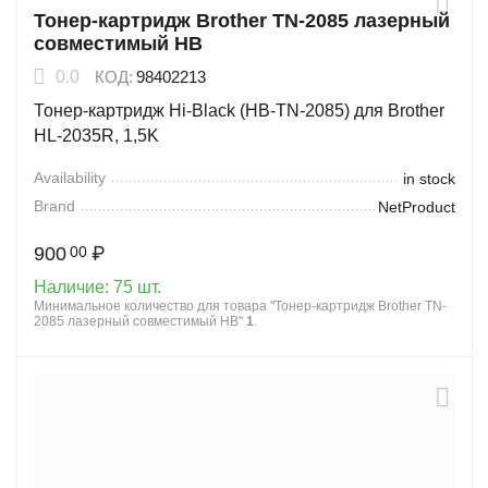
Тонер-картридж Brother TN-2085 лазерный
совместимый HB
0.0
КОД:
98402213
Тонер-картридж Hi-Black (HB-TN-2085) для Brother
HL-2035R, 1,5K
Availability
in stock
Brand
NetProduct
900
₽
00
Наличие:
75 шт.
Минимальное количество для товара "Тонер-картридж Brother TN-
2085 лазерный совместимый HB"
1
.