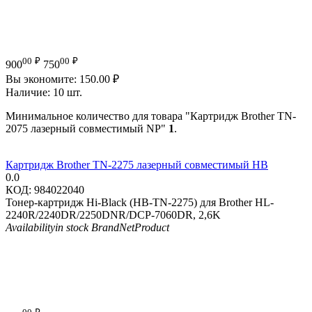
00
₽
00
₽
900
750
Вы экономите:
150.00
₽
Наличие:
10 шт.
Минимальное количество для товара "Картридж Brother TN-
2075 лазерный совместимый NP"
1
.
Картридж Brother TN-2275 лазерный совместимый HB
0.0
КОД:
984022040
Тонер-картридж Hi-Black (HB-TN-2275) для Brother HL-
2240R/2240DR/2250DNR/DCP-7060DR, 2,6K
Availability
in stock
Brand
NetProduct
00
₽