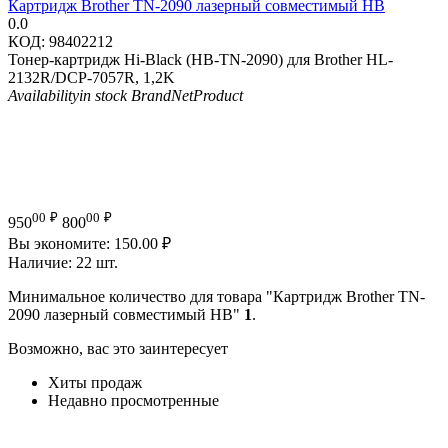
Картридж Brother TN-2090 лазерный совместимый HB
0.0
КОД:
98402212
Тонер-картридж Hi-Black (HB-TN-2090) для Brother HL-
2132R/DCP-7057R, 1,2K
Availability
in stock
Brand
NetProduct
00
₽
00
₽
950
800
Вы экономите:
150.00
₽
Наличие:
22 шт.
Минимальное количество для товара "Картридж Brother TN-
2090 лазерный совместимый HB"
1
.
Возможно, вас это заинтересует
Хиты продаж
Недавно просмотренные