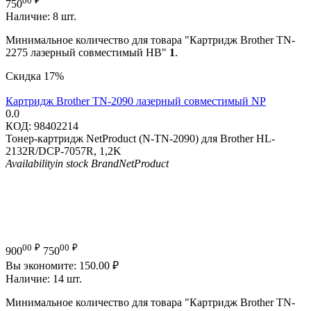
750
Наличие:
8 шт.
Минимальное количество для товара "Картридж Brother TN-
2275 лазерный совместимый HB"
1
.
Скидка
17%
Картридж Brother TN-2090 лазерный совместимый NP
0.0
КОД:
98402214
Тонер-картридж NetProduct (N-TN-2090) для Brother HL-
2132R/DCP-7057R, 1,2K
Availability
in stock
Brand
NetProduct
00
₽
00
₽
900
750
Вы экономите:
150.00
₽
Наличие:
14 шт.
Минимальное количество для товара "Картридж Brother TN-