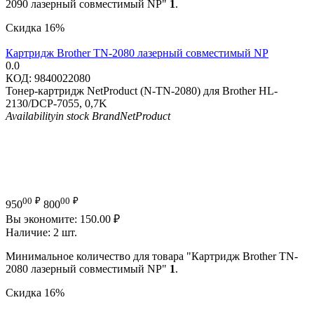
2090 лазерный совместимый NP"
1
.
Скидка
16%
Картридж Brother TN-2080 лазерный совместимый NP
0.0
КОД:
9840022080
Тонер-картридж NetProduct (N-TN-2080) для Brother HL-
2130/DCP-7055, 0,7K
Availability
in stock
Brand
NetProduct
00
₽
00
₽
950
800
Вы экономите:
150.00
₽
Наличие:
2 шт.
Минимальное количество для товара "Картридж Brother TN-
2080 лазерный совместимый NP"
1
.
Скидка
16%