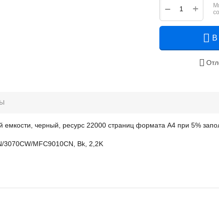
М
+
−
с
В
Отл
ры
й емкости, черный, ресурс 22000 страниц формата А4 при 5% запо
CN/3070CW/MFC9010CN, Bk, 2,2K