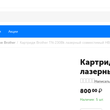
и
Акции
е Brother
/
Картридж Brother TN-230Bk лазерный совместимый HB
Картри
лазерн
Написать
800
₽
00
Наличие:
5 шт.