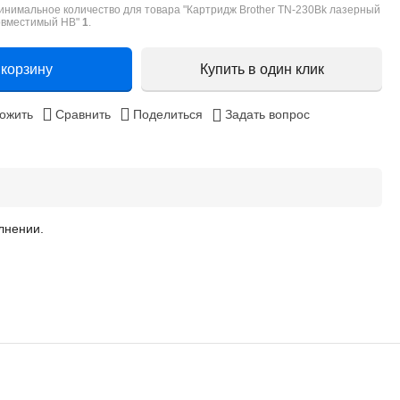
инимальное количество для товара "Картридж Brother TN-230Bk лазерный
овместимый HB"
1
.
 корзину
Купить в один клик
ожить
Сравнить
Поделиться
Задать вопрос
лнении.