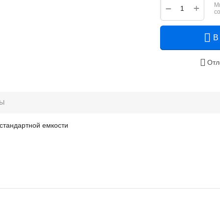
М
+
−
с
В
Отл
ры
 стандартной емкости