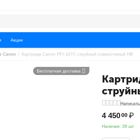
и
Акции
е Canon
/
Картридж Canon PFI-107C струйный совместимый HB
Бесплатная доставка
Картри
струйн
Написать
4 450
₽
00
Наличие:
39 шт.