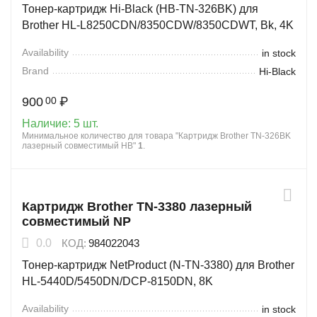
Тонер-картридж Hi-Black (HB-TN-326BK) для
Brother HL-L8250CDN/8350CDW/8350CDWT, Bk, 4K
Availability
in stock
Brand
Hi-Black
900
₽
00
Наличие:
5 шт.
Минимальное количество для товара "Картридж Brother TN-326BK
лазерный совместимый HB"
1
.
Картридж Brother TN-3380 лазерный
совместимый NP
0.0
КОД:
984022043
Тонер-картридж NetProduct (N-TN-3380) для Brother
HL-5440D/5450DN/DCP-8150DN, 8K
Availability
in stock