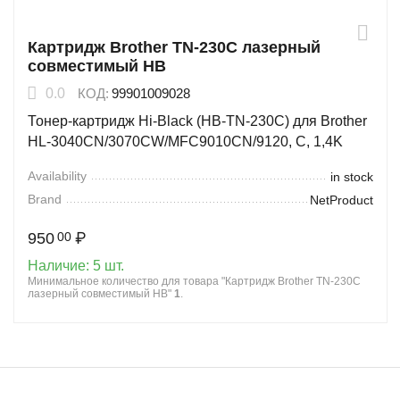
Картридж Brother TN-230C лазерный
совместимый HB
0.0
КОД:
99901009028
Тонер-картридж Hi-Black (HB-TN-230C) для Brother
HL-3040CN/3070CW/MFC9010CN/9120, C, 1,4K
Availability
in stock
Brand
NetProduct
950
₽
00
Наличие:
5 шт.
Минимальное количество для товара "Картридж Brother TN-230C
лазерный совместимый HB"
1
.