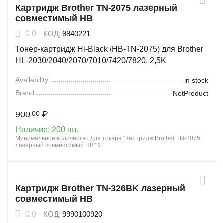
Картридж Brother TN-2075 лазерный
совместимый HB
0.0
КОД:
9840221
Тонер-картридж Hi-Black (HB-TN-2075) для Brother
HL-2030/2040/2070/7010/7420/7820, 2,5K
Availability
in stock
Brand
NetProduct
900
₽
00
Наличие:
200 шт.
Минимальное количество для товара "Картридж Brother TN-2075
лазерный совместимый HB"
1
.
Картридж Brother TN-326BK лазерный
совместимый HB
0.0
КОД:
9990100920