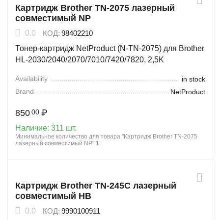
Картридж Brother TN-2075 лазерный
совместимый NP
0.0
КОД:
98402210
Тонер-картридж NetProduct (N-TN-2075) для Brother
HL-2030/2040/2070/7010/7420/7820, 2,5K
Availability
in stock
Brand
NetProduct
850
₽
00
Наличие:
311 шт.
Минимальное количество для товара "Картридж Brother TN-2075
лазерный совместимый NP"
1
.
Картридж Brother TN-245C лазерный
совместимый HB
0.0
КОД:
9990100911