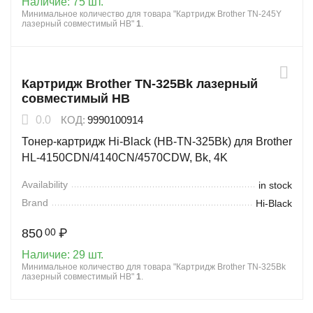
Наличие:
75 шт.
Минимальное количество для товара "Картридж Brother TN-245Y
лазерный совместимый HB"
1
.
Картридж Brother TN-325Bk лазерный
совместимый HB
0.0
КОД:
9990100914
Тонер-картридж Hi-Black (HB-TN-325Bk) для Brother
HL-4150CDN/4140CN/4570CDW, Bk, 4K
Availability
in stock
Brand
Hi-Black
850
₽
00
Наличие:
29 шт.
Минимальное количество для товара "Картридж Brother TN-325Bk
лазерный совместимый HB"
1
.