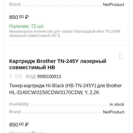
Brand
NetProduct
850
₽
00
Наличие:
72 шт.
Минимальное количество для товара "Картридж Brother TN-245M
лазерный совместимый HB"
1
.
Картридж Brother TN-245Y лазерный
совместимый HB
0.0
КОД:
9990100913
Тонер-картридж Hi-Black (HB-TN-245Y) для Brother
HL-3140CW/3150CDW/3170CDW, Y, 2,2K
Availability
in stock
Brand
NetProduct
850
₽
00