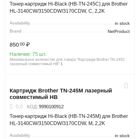
Тонер-картридж Hi-Black (HB-TN-245C) для Brother
HL-3140CW/3150CDW/3170CDW, C, 2,2K
Availability
in stock
Brand
NetProduct
850
₽
00
Наличие:
75 шт.
Минимальное количество для товара "Картридж Brother TN-245C
лазерный совместимый HB"
1
.
Картридж Brother TN-245M лазерный
совместимый HB
0.0
КОД:
9990100912
Тонер-картридж Hi-Black (HB-TN-245M) для Brother
HL-3140CW/3150CDW/3170CDW, M, 2,2K
Availability
in stock