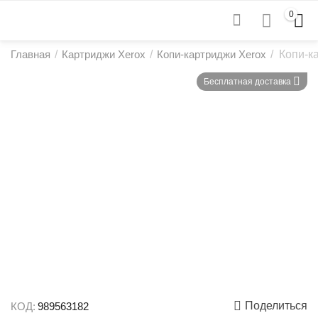
0
Главная
/
Картриджи Xerox
/
Копи-картриджи Xerox
/
Копи-к
Бесплатная доставка
Поделиться
КОД:
989563182