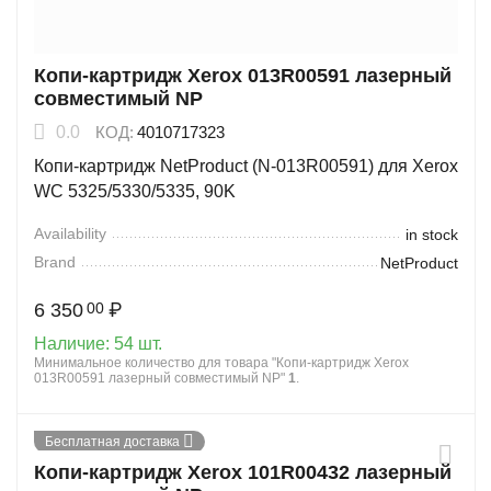
Копи-картридж Xerox 013R00591 лазерный
совместимый NP
0.0
КОД:
4010717323
Копи-картридж NetProduct (N-013R00591) для Xerox
WC 5325/5330/5335, 90K
Availability
in stock
Brand
NetProduct
6 350
₽
00
Наличие:
54 шт.
Минимальное количество для товара "Копи-картридж Xerox
013R00591 лазерный совместимый NP"
1
.
Бесплатная доставка
Копи-картридж Xerox 101R00432 лазерный