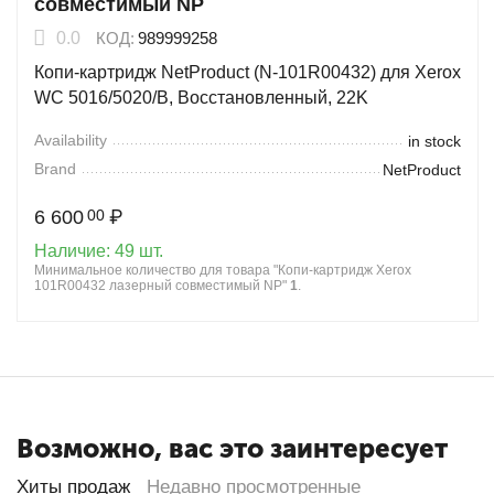
совместимый NP
0.0
КОД:
989999258
Копи-картридж NetProduct (N-101R00432) для Xerox
WC 5016/5020/B, Восстановленный, 22K
Availability
in stock
Brand
NetProduct
6 600
₽
00
Наличие:
49 шт.
Минимальное количество для товара "Копи-картридж Xerox
101R00432 лазерный совместимый NP"
1
.
Возможно, вас это заинтересует
Хиты продаж
Недавно просмотренные