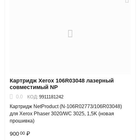
Картридж Xerox 106R03048 лазерный
совместимый NP
0.0
КОД:
9911181242
Картридж NetProduct (N-106R02773/106R03048)
для Xerox Phaser 3020/WC 3025, 1,5K (новая
прошивка)
900
₽
00