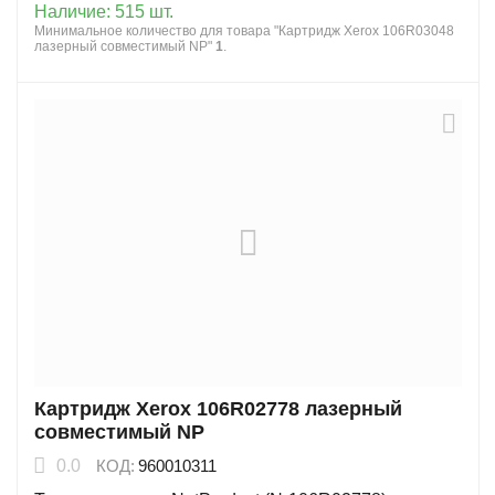
Наличие:
515 шт.
Минимальное количество для товара "Картридж Xerox 106R03048
лазерный совместимый NP"
1
.
Картридж Xerox 106R02778 лазерный
совместимый NP
0.0
КОД:
960010311