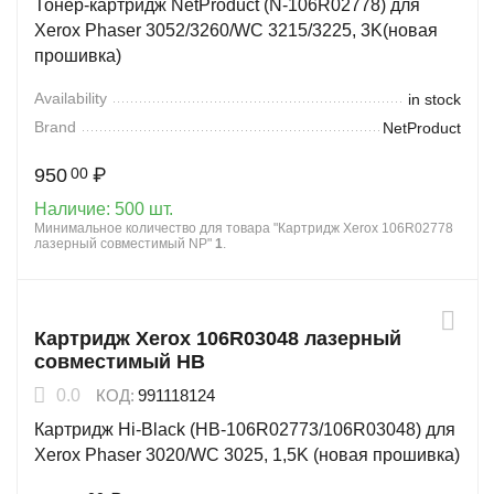
Тонер-картридж NetProduct (N-106R02778) для
Xerox Phaser 3052/3260/WC 3215/3225, 3K(новая
прошивка)
Availability
in stock
Brand
NetProduct
950
₽
00
Наличие:
500 шт.
Минимальное количество для товара "Картридж Xerox 106R02778
лазерный совместимый NP"
1
.
Картридж Xerox 106R03048 лазерный
совместимый HB
0.0
КОД:
991118124
Картридж Hi-Black (HB-106R02773/106R03048) для
Xerox Phaser 3020/WC 3025, 1,5K (новая прошивка)