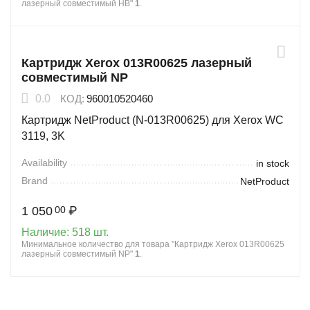
лазерный совместимый HB"
1
.
Картридж Xerox 013R00625 лазерный
совместимый NP
0.0
КОД:
960010520460
Картридж NetProduct (N-013R00625) для Xerox WC
3119, 3K
Availability
in stock
Brand
NetProduct
1 050
₽
00
Наличие:
518 шт.
Минимальное количество для товара "Картридж Xerox 013R00625
лазерный совместимый NP"
1
.