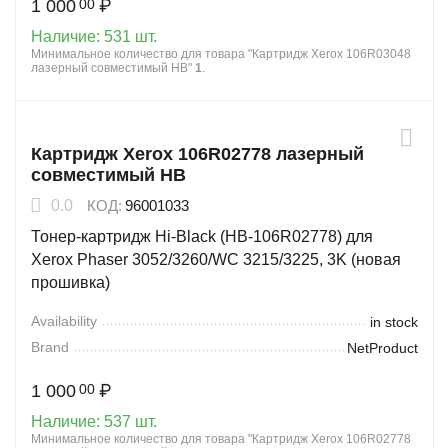
1 000
₽
00
Наличие:
531 шт.
Минимальное количество для товара "Картридж Xerox 106R03048
лазерный совместимый HB"
1
.
Картридж Xerox 106R02778 лазерный
совместимый HB
0.0
КОД:
96001033
Тонер-картридж Hi-Black (HB-106R02778) для
Xerox Phaser 3052/3260/WC 3215/3225, 3K (новая
прошивка)
Availability
in stock
Brand
NetProduct
1 000
₽
00
Наличие:
537 шт.
Минимальное количество для товара "Картридж Xerox 106R02778