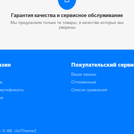
Гарантия качества и сервисное обслуживание
Мы предлагаем только те товары, в качестве которых мы
уверены
азин
Покупательский серви
Ваши заказы
зь
Отложенные
ертификаты
Список сравнения
ки
© AB: UniTheme2
 —