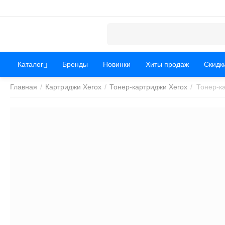
Каталог
Бренды
Новинки
Хиты продаж
Скидк
Главная
/
Картриджи Xerox
/
Тонер-картриджи Xerox
/
Тонер-к