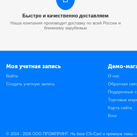
Быстро и качественно доставляем
Наша компания производит доставку по всей России и
ближнему зарубежью
Моя учетная запись
Демо-маг
Войти
О нас
Создать учетную запись
Обратная свя
Подарочные с
Торговые мар
Карта сайта
Блог
CS-Cart
© 2014 - 2026 ООО ПРОМПРИНТ. На базе
и премиум темы