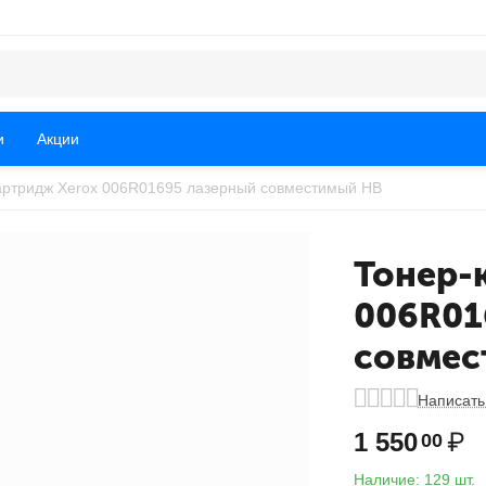
и
Акции
артридж Xerox 006R01695 лазерный совместимый HB
Тонер-
006R01
совмес
Написать
1 550
₽
00
Наличие:
129 шт.