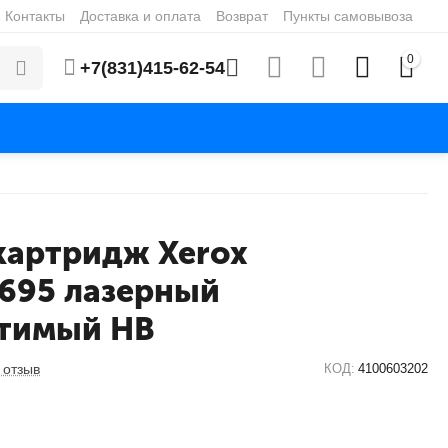
Контакты
Доставка и оплата
Возврат
Пункты самовывоза
0
+7(831)415-62-54
картридж Xerox
695 лазерный
тимый HB
 отзыв
КОД:
4100603202