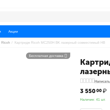
и
Акции
 Ricoh
/
Картридж Ricoh MC250H BK лазерный совместимый HB
Бесплатная доставка
Картри
лазерн
Написать
3 550
₽
00
Наличие:
41 шт.