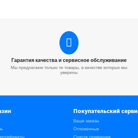
 SPC220M лазерный совместимый HB
B-SPC220M) для Ricoh Aficio SPC220DN/C221DN/C222SF/C240DN, M,
Гарантия качества и сервисное обслуживание
Мы предлагаем только те товары, в качестве которых мы
уверены
 SPC220Y лазерный совместимый HB
B-SPC220Y) для Ricoh Aficio SPC220DN/C221DN/C222SF/C240DN, Y, 
азин
Покупательский серви
Ваши заказы
зь
Отложенные
ертификаты
Список сравнения