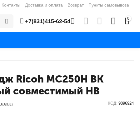
Контакты
Доставка и оплата
Возврат
Пункты самовывоза
0
+7(831)415-62-54
дж Ricoh MC250H BK
ый совместимый HB
 отзыв
КОД:
9896924