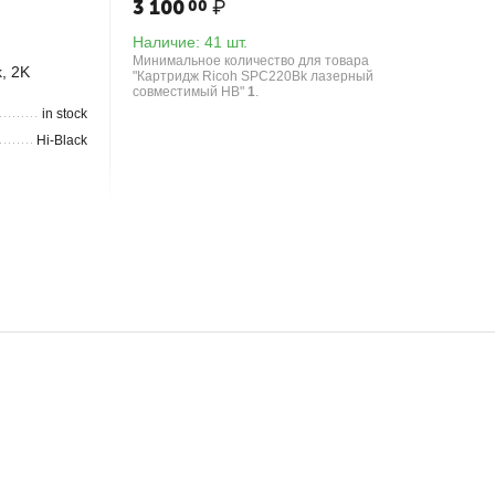
3 100
₽
00
Наличие:
41 шт.
Минимальное количество для товара
, 2K
"Картридж Ricoh SPC220Bk лазерный
совместимый HB"
1
.
in stock
Hi-Black
3 200
₽
00
Наличие:
24 шт.
Минимальное количество для товара
 2K
"Картридж Ricoh SPC220C лазерный
совместимый HB"
1
.
in stock
Hi-Black