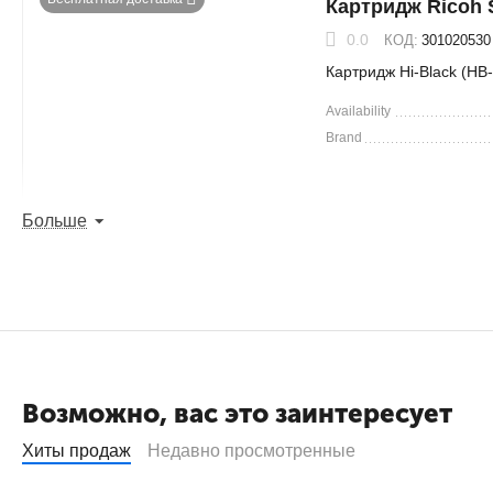
Картридж Ricoh
0.0
КОД:
301020530
Картридж Hi-Black (H
Availability
Brand
Больше
Бесплатная доставка
Картридж Ricoh
0.0
КОД:
301020531
Картридж Hi-Black (H
Availability
Brand
Возможно, вас это заинтересует
Хиты продаж
Недавно просмотренные