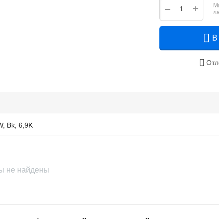
М
+
−
л
В
Отл
, Bk, 6,9K
ы не найдены