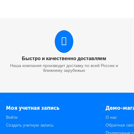
Бесплатная доставка
Картридж Ricoh
0.0
КОД:
301020532
Картридж Hi-Black (H
Availability
Brand
Быстро и качественно доставляем
Наша компания производит доставку по всей России и
ближнему зарубежью
Бесплатная доставка
Картридж Ricoh
0.0
КОД:
301020533
Картридж Hi-Black (H
Моя учетная запись
Демо-маг
Availability
Войти
О нас
Brand
Создать учетную запись
Обратная свя
Подарочные с