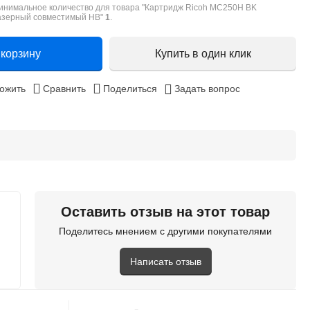
инимальное количество для товара "Картридж Ricoh MC250H BK
азерный совместимый HB"
1
.
 корзину
Купить в один клик
ожить
Сравнить
Поделиться
Задать вопрос
Оставить отзыв на этот товар
Поделитесь мнением с другими покупателями
Написать отзыв