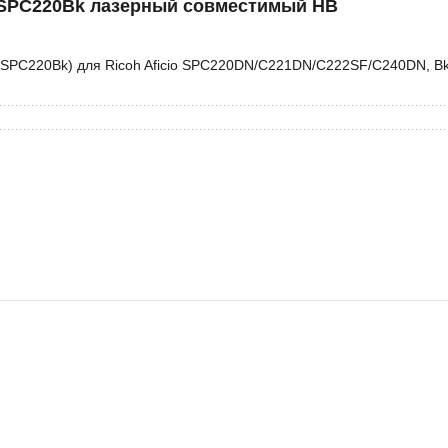
 SPC220Bk лазерный совместимый HB
B-SPC220Bk) для Ricoh Aficio SPC220DN/C221DN/C222SF/C240DN, Bk
 SPC220C лазерный совместимый HB
B-SPC220C) для Ricoh Aficio SPC220DN/C221DN/C222SF/C240DN, C,