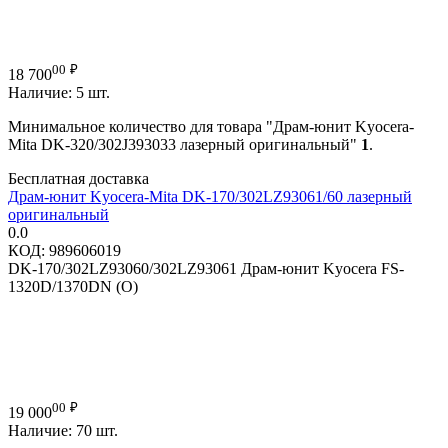
00
₽
18 700
Наличие:
5 шт.
Минимальное количество для товара "Драм-юнит Kyocera-
Mita DK-320/302J393033 лазерный оригинальный"
1
.
Бесплатная доставка
Драм-юнит Kyocera-Mita DK-170/302LZ93061/60 лазерный
оригинальный
0.0
КОД:
989606019
DK-170/302LZ93060/302LZ93061 Драм-юнит Kyocera FS-
1320D/1370DN (O)
00
₽
19 000
Наличие:
70 шт.