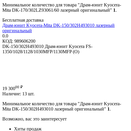
Минимальное количество для товара "Драм-юнит Kyocera-
Mita DK-170/302LZ93061/60 лазерный оригинальный"
1
.
Бесплатная доставка
Драм-юнит Kyocera-Mita DK-150/302H493010 лазерный
оригинальный
0.0
КОД:
989606200
DK-150/302H493010 Драм-юнит Kyocera FS-
1350/1028/1128/1030MFP/1130MFP (О)
00
₽
19 300
Наличие:
13 шт.
Минимальное количество для товара "Драм-юнит Kyocera-
Mita DK-150/302H493010 лазерный оригинальный"
1
.
Возможно, вас это заинтересует
Хиты продаж