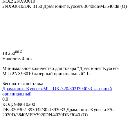
КОД:
2NX93010
2NX93010/DK-3150 Драм-юнит Kyocera 3040idn/M3540idn (O)
00
₽
18 250
Наличие:
4 шт.
Минимальное количество для товара "Драм-юнит Kyocera-
Mita 2NX93010 лазерный оригинальный"
1
.
Бесплатная доставка
Драм-юнит Kyocera-Mita DK-320/302J393033 лазерный
оригинальный
0.0
КОД:
989610200
DK-320/302J393032/302J393033 Драм-юнит Kyocera FS-
2020D/3640MFP/3920DN/4020DN/3040 (О)