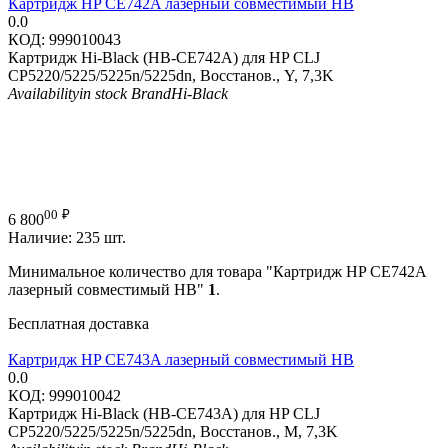
Картридж HP CE742A лазерный совместимый HB
0.0
КОД:
999010043
Картридж Hi-Black (HB-CE742A) для HP CLJ
CP5220/5225/5225n/5225dn, Восстанов., Y, 7,3K
Availability
in stock
Brand
Hi-Black
00
₽
6 800
Наличие:
235 шт.
Минимальное количество для товара "Картридж HP CE742A
лазерный совместимый HB"
1
.
Бесплатная доставка
Картридж HP CE743A лазерный совместимый HB
0.0
КОД:
999010042
Картридж Hi-Black (HB-CE743A) для HP CLJ
CP5220/5225/5225n/5225dn, Восстанов., M, 7,3K