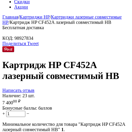
Скидки
Акции
Главная
/
Картриджи HP
/
Картриджи лазерные совместимые
HP
/
Картридж HP CF452A лазерный совместимый HB
Бесплатная доставка
КОД:
98927834
Поделиться
Tweet
Картридж HP CF452A
лазерный совместимый HB
Написать отзыв
Наличие:
23 шт.
00
₽
7 400
Бонусные баллы:
баллов
+
−
Минимальное количество для товара "Картридж HP CF452A
лазерный совместимый HB"
1
.