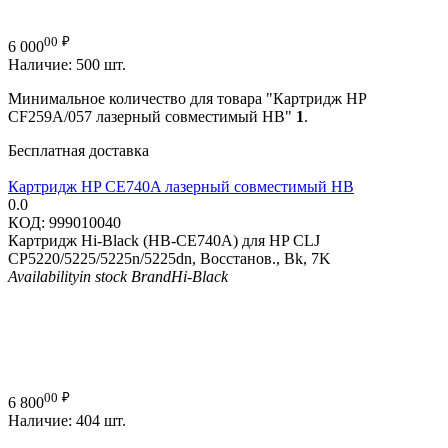
00
₽
6 000
Наличие:
500 шт.
Минимальное количество для товара "Картридж HP
CF259A/057 лазерный совместимый HB"
1
.
Бесплатная доставка
Картридж HP CE740A лазерный совместимый HB
0.0
КОД:
999010040
Картридж Hi-Black (HB-CE740A) для HP CLJ
CP5220/5225/5225n/5225dn, Восстанов., Bk, 7K
Availability
in stock
Brand
Hi-Black
00
₽
6 800
Наличие:
404 шт.