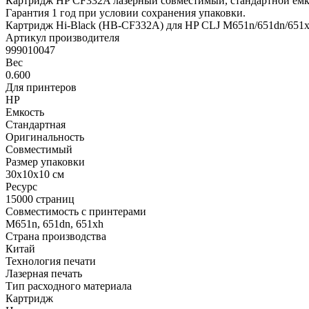
Картридж HP CF332A лазерный совместимый, стандартной емко
Гарантия 1 год при условии сохранения упаковки.
Картридж Hi-Black (HB-CF332A) для HP CLJ M651n/651dn/651x
Артикул производителя
999010047
Вес
0.600
Для принтеров
HP
Емкость
Стандартная
Оригинальность
Совместимый
Размер упаковки
30x10x10 см
Ресурс
15000 страниц
Совместимость с принтерами
M651n, 651dn, 651xh
Страна производства
Китай
Технология печати
Лазерная печать
Тип расходного материала
Картридж