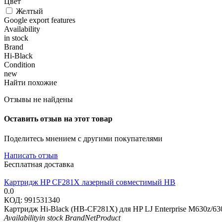
Цвет
Желтый
Google export features
Availability
in stock
Brand
Hi-Black
Condition
new
Найти похожие
Отзывы не найдены
Оставить отзыв на этот товар
Поделитесь мнением с другими покупателями
Написать отзыв
Бесплатная доставка
Картридж HP CF281X лазерный совместимый HB
0.0
КОД:
991531340
Картридж Hi-Black (HB-CF281X) для HP LJ Enterprise M630z/6
Availability
in stock
Brand
NetProduct