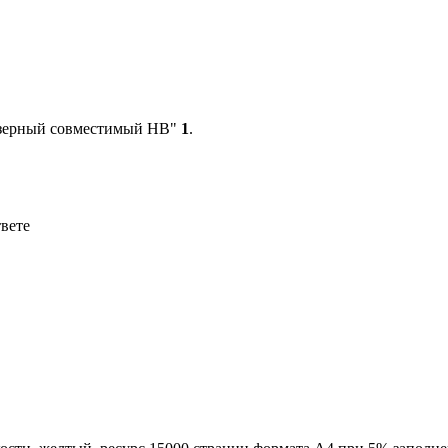
азерный совместимый HB"
1
.
твете