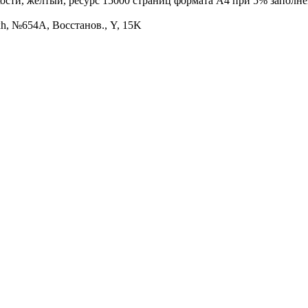
сти, желтый, ресурс 15000 страниц формата А4 при 5% заполне
h, №654A, Восстанов., Y, 15K