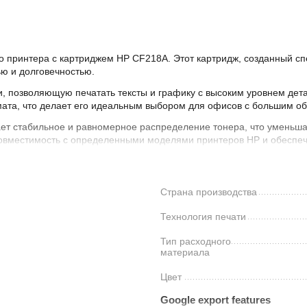
го принтера с картриджем HP CF218A. Этот картридж, созданный с
ью и долговечностью.
, позволяющую печатать тексты и графику с высоким уровнем детал
ата, что делает его идеальным выбором для офисов с большим о
ает стабильное и равномерное распределение тонера, что уменьша
совместимость с определенными моделями принтеров HP и обеспеч
ражения
Страна производства
страниц
Технология печати
Тип расходного
P
материала
ереработки картриджей HP
ртриджем HP CF218A, который гарантирует четкость, точность и н
Цвет
черный, ресурс 1400 страниц формата А4 при 5% заполнении.
Google export features