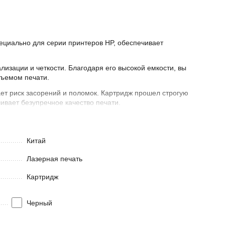
пециально для серии принтеров HP, обеспечивает
изации и четкости. Благодаря его высокой емкости, вы
бъемом печати.
ет риск засорений и поломок. Картридж прошел строгую
ивает безупречное качество печати.
Китай
Лазерная печать
Картридж
адежность ваших печатных материалов.
Черный