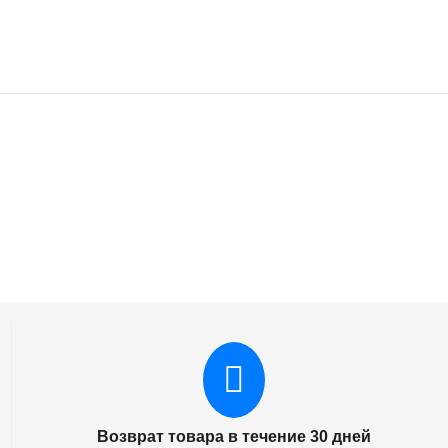
850
₽
00
Наличие:
565 шт.
Минимальное количество для товара
"Картридж HP CF244A лазерный
совместимый NP"
1
.
in stock
NetProduct
850
₽
00
Наличие:
522 шт.
Минимальное количество для товара
F
"Картридж HP CF230X/051H лазерный
совместимый NP"
1
.
Возврат товара в течение 30 дней