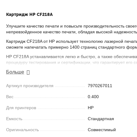
Картридж HP CF218A
Улучшите качество печати и повысьте производительность свое
непревзойденное качество печати, обладая высокой надежност
Картридж CF218A от HP использует технологию лазерной печати
сможете напечатать примерно 1400 страниц стандартного форм
HP CF218A устанавливается легко и быстро, а также обеспечив
процедуру тестирования и сертификации, что гарантирует его 
Особенности:
Больше
Технология лазерной печати для четкого и детального изоб
Артикул производителя
7970267011
Высокая емкость, позволяющая напечатать примерно 1400 
Простота установки и использования
Вес
0.400
Стабильное и равномерное распределение тонера
Для принтеров
HP
Прошел строгую процедуру тестирования и сертификации H
Экологически ответственный выбор благодаря программе п
Емкость
Стандартная
Воспользуйтесь преимуществами высокого качества печати с ка
Оригинальность
Совместимый
CF218A лазерный совместимый картридж стандартной емкости, 