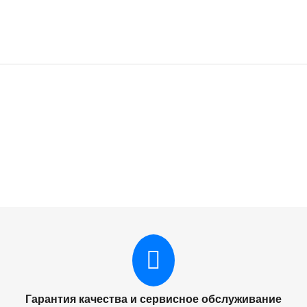
244A лазерный совместимый NP
(N-CF244A) для HP LJ Pro M15/M15a/Pro MFP M28a/M28w, 1K
230X/051H лазерный совместимый NP
2
oduct (N-CF230X/051H) для HP LJ Pro M203/MFP M227/LBP162dw/M
Гарантия качества и сервисное обслуживание