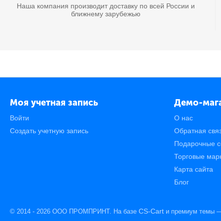
Наша компания производит доставку по всей России и
ближнему зарубежью
Картридж HP CF
0.0
КОД:
797026730
Картридж Hi-Black (H
Availability
Моя учетная запись
Демо-маг
Brand
Войти
О нас
Создать учетную запись
Обратная свя
Подарочные с
Торговые мар
Картридж HP CF
Карта сайта
Блог
0.0
КОД:
999010002
Картридж NetProduct (
CS-Cart
© 2014 - 2026 ООО ПРОМПРИНТ. На базе
и премиум темы
Availability