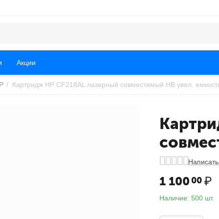
и
Акции
P
/
Картридж HP CF218AL лазерный совместимый HB увел. емкост
Картри
совмес
Написать
1 100
₽
00
Наличие:
500 шт.