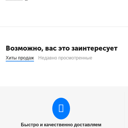
Картридж HP CF
0.0
КОД:
797026731
Картридж NetProduct 
Availability
Brand
Возможно, вас это заинтересует
Хиты продаж
Недавно просмотренные
Картридж HP CF
0.0
КОД:
797026703
Тонер-картридж NetPr
264dw/267dw, 4K
Быстро и качественно доставляем