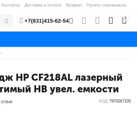
Контакты
Доставка и оплата
Возврат
Пункты самовывоза
0
+7(831)415-62-54
и
дж HP CF218AL лазерный
тимый HB увел. емкости
 отзыв
КОД:
7970267105