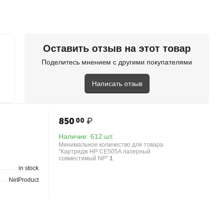
in stock
NetProduct
Оставить отзыв на этот товар
new
Поделитесь мнением с другими покупателями
Написать отзыв
850
₽
00
Наличие:
612 шт.
Минимальное количество для товара
"Картридж HP CE505A лазерный
совместимый NP"
1
.
in stock
NetProduct