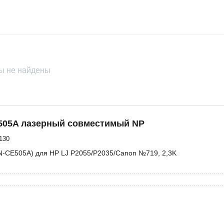
Availability
 M132, 1,4K, с чипом
Brand
Condition
ы не найдены
505A лазерный совместимый NP
130
(N-CE505A) для HP LJ P2055/P2035/Canon №719, 2,3K