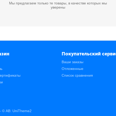
Мы предлагаем только те товары, в качестве которых мы
уверены
244A лазерный совместимый HB
B-CF244A) для HP LJ Pro M15/M15a/Pro MFP M28a/M28w, 1K
азин
Покупательский серви
Ваши заказы
зь
Отложенные
ертификаты
Список сравнения
ки
280A лазерный совместимый NP
30
N-CF280A) для HP LJ Pro 400 M401/Pro 400 MFP M425, 2,7K
© AB: UniTheme2
 —