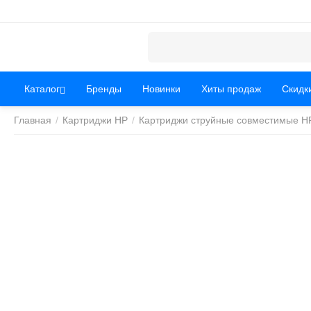
Каталог
Бренды
Новинки
Хиты продаж
Скидк
Главная
/
Картриджи HP
/
Картриджи струйные совместимые H