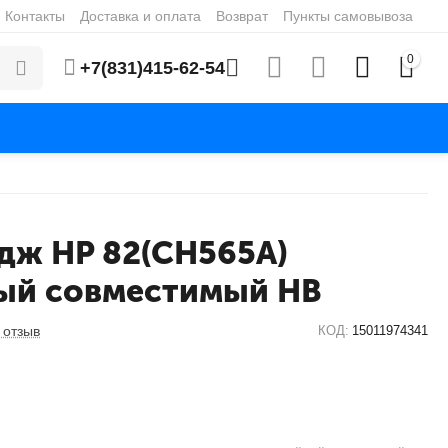
Контакты
Доставка и оплата
Возврат
Пункты самовывоза
0
+7(831)415-62-54
дж HP 82(CH565A)
ый совместимый HB
 отзыв
КОД:
15011974341