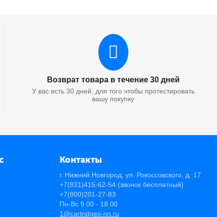
Возврат товара в течение 30 дней
У вас есть 30 дней, для того чтобы протестировать
вашу покупку
с
Контакты
г. Нижний Новгород, ул. Рокоссовского, д. 17
+7(831)415-62-54
(звонок бесплатный)
+7(800)201-27-83
Пн-Вс 9.00 - 18.00
1@cartridges-nn.ru