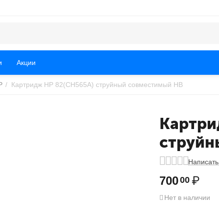
и
Акции
P
/
Картридж HP 82(CH565A) струйный совместимый HB
Картри
струйн
Написать
700
₽
00
Нет в наличии