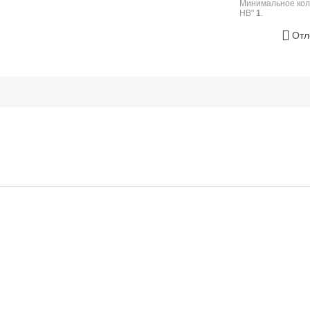
Минимальное кол
HB"
1
.
Отл