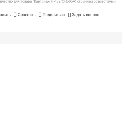
ичество для товара "Картридж HP 82(CH565A) струйный совместимый
ожить
Сравнить
Поделиться
Задать вопрос