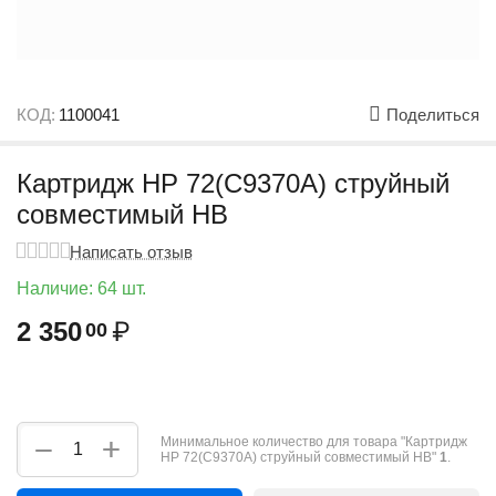
КОД:
1100041
Поделиться
Картридж HP 72(C9370A) струйный
совместимый HB
Написать отзыв
Наличие:
64 шт.
2 350
₽
00
+
−
Минимальное количество для товара "Картридж
HP 72(C9370A) струйный совместимый HB"
1
.