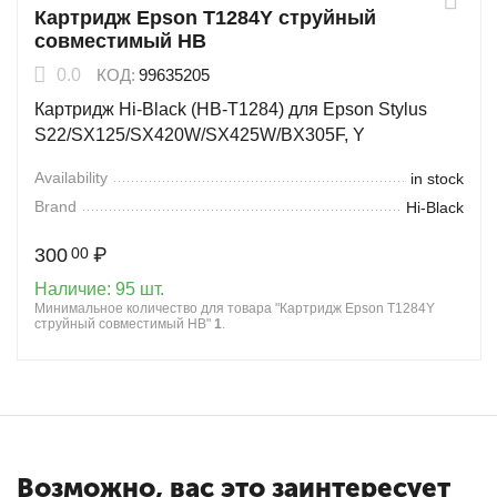
Картридж Epson T1284Y струйный
совместимый HB
0.0
КОД:
99635205
Картридж Hi-Black (HB-T1284) для Epson Stylus
S22/SX125/SX420W/SX425W/BX305F, Y
Availability
in stock
Brand
Hi-Black
300
₽
00
Наличие:
95 шт.
Минимальное количество для товара "Картридж Epson T1284Y
струйный совместимый HB"
1
.
Возможно, вас это заинтересует