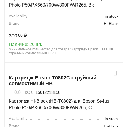
Photo P50/PX660/700W/800FW/R265, Bk
Availability
in stock
Brand
Hi-Black
300
₽
00
Наличие:
26 шт.
Минимальное количество для товара "Картридж Epson T0801BK
струйный совместимый HB"
1
.
Картридж Epson T0802C струйный
совместимый HB
0.0
КОД:
15012218150
Картридж Hi-Black (HB-T0802) для Epson Stylus
Photo P50/PX660/700W/800FW/R265, C
Availability
in stock
Brand
Hi-Black