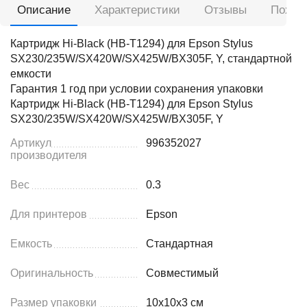
Описание
Характеристики
Отзывы
Похож
Картридж Hi-Black (HB-T1294) для Epson Stylus
SX230/235W/SX420W/SX425W/BX305F, Y, стандартной
емкости
Гарантия 1 год при условии сохранения упаковки
Картридж Hi-Black (HB-T1294) для Epson Stylus
SX230/235W/SX420W/SX425W/BX305F, Y
Артикул
996352027
производителя
Вес
0.3
Для принтеров
Epson
Емкость
Стандартная
Оригинальность
Совместимый
Размер упаковки
10x10x3 см