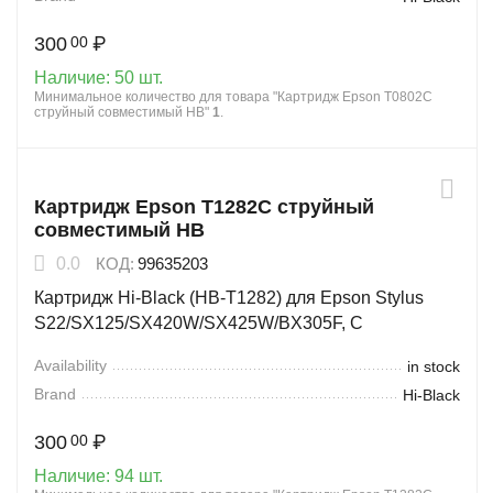
300
₽
00
Наличие:
50 шт.
Минимальное количество для товара "Картридж Epson T0802C
струйный совместимый HB"
1
.
Картридж Epson T1282C струйный
совместимый HB
0.0
КОД:
99635203
Картридж Hi-Black (HB-T1282) для Epson Stylus
S22/SX125/SX420W/SX425W/BX305F, C
Availability
in stock
Brand
Hi-Black
300
₽
00
Наличие:
94 шт.