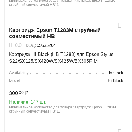
Минимальное количество для товара "Картридж Epson T1282C
струйный совместимый HB"
1
.
Картридж Epson T1283M струйный
совместимый HB
0.0
КОД:
99635204
Картридж Hi-Black (HB-T1283) для Epson Stylus
S22/SX125/SX420W/SX425W/BX305F, M
Availability
in stock
Brand
Hi-Black
300
₽
00
Наличие:
147 шт.
Минимальное количество для товара "Картридж Epson T1283M
струйный совместимый HB"
1
.