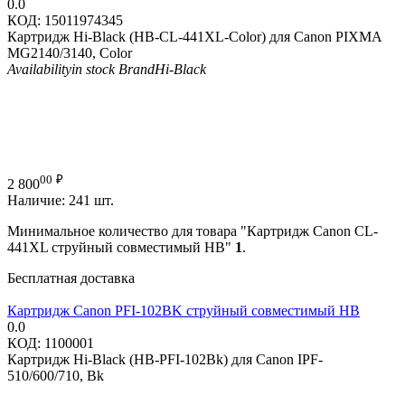
0.0
КОД:
15011974345
Картридж Hi-Black (HB-CL-441XL-Color) для Canon PIXMA
MG2140/3140, Color
Availability
in stock
Brand
Hi-Black
00
₽
2 800
Наличие:
241 шт.
Минимальное количество для товара "Картридж Canon CL-
441XL струйный совместимый HB"
1
.
Бесплатная доставка
Картридж Canon PFI-102BK струйный совместимый HB
0.0
КОД:
1100001
Картридж Hi-Black (HB-PFI-102Bk) для Canon IPF-
510/600/710, Bk