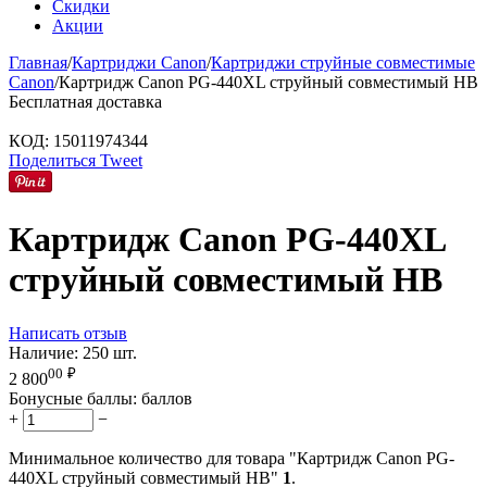
Скидки
Акции
Главная
/
Картриджи Canon
/
Картриджи струйные совместимые
Canon
/
Картридж Canon PG-440XL струйный совместимый HB
Бесплатная доставка
КОД:
15011974344
Поделиться
Tweet
Картридж Canon PG-440XL
струйный совместимый HB
Написать отзыв
Наличие:
250 шт.
00
₽
2 800
Бонусные баллы:
баллов
+
−
Минимальное количество для товара "Картридж Canon PG-
440XL струйный совместимый HB"
1
.