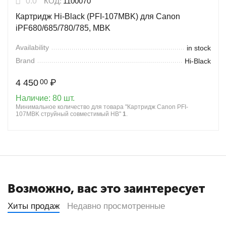
0.0
КОД:
1100070
Картридж Hi-Black (PFI-107MBK) для Canon
iPF680/685/780/785, MBK
Availability
in stock
Brand
Hi-Black
4 450
₽
00
Наличие:
80 шт.
Минимальное количество для товара "Картридж Canon PFI-
107MBK струйный совместимый HB"
1
.
Возможно, вас это заинтересует
Хиты продаж
Недавно просмотренные