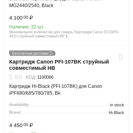
MG2440/2540, Black
4 100
₽
00
Наличие:
32 шт.
Минимальное количество для товара "Картридж Canon ECO(PG-
445) струйный совместимый HB"
1
.
Бесплатная доставка
Картридж Canon PFI-107BK струйный
совместимый HB
0.0
КОД:
1100066
Картридж Hi-Black (PFI-107BK) для Canon
iPF680/685/780/785, Bk
Availability
in stock
Brand
Hi-Black
4 450
₽
00