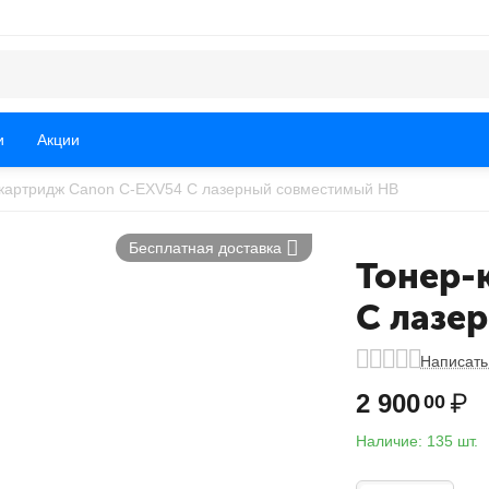
и
Акции
картридж Canon C-EXV54 C лазерный совместимый HB
Бесплатная доставка
Тонер-
C лазе
Написать
2 900
₽
00
Наличие:
135 шт.