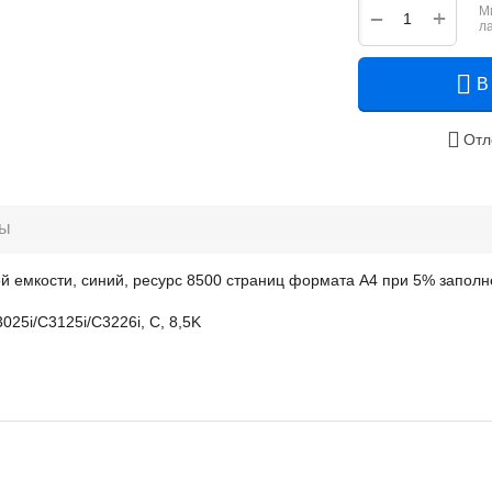
М
+
−
л
В
Отл
ры
 емкости, синий, ресурс 8500 страниц формата А4 при 5% заполн
025i/C3125i/C3226i, C, 8,5K