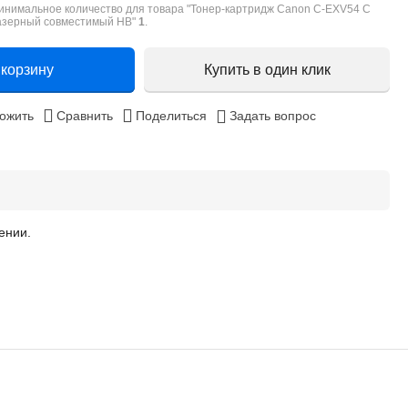
инимальное количество для товара "Тонер-картридж Canon C-EXV54 C
азерный совместимый HB"
1
.
 корзину
Купить в один клик
ожить
Сравнить
Поделиться
Задать вопрос
ении.