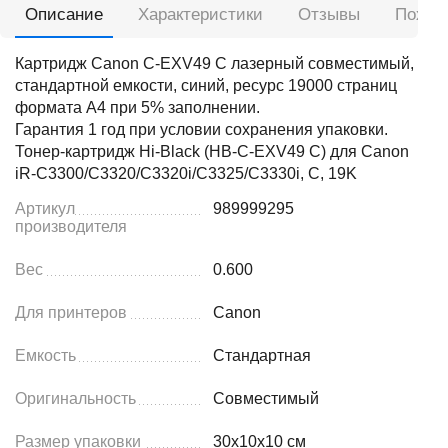
Описание
Характеристики
Отзывы
Похож
Картридж Canon C-EXV49 C лазерный совместимый,
стандартной емкости, синий, ресурс 19000 страниц
формата А4 при 5% заполнении.
Гарантия 1 год при условии сохранения упаковки.
Тонер-картридж Hi-Black (HB-C-EXV49 C) для Canon
iR-C3300/C3320/C3320i/C3325/C3330i, C, 19K
Артикул
989999295
производителя
Вес
0.600
Для принтеров
Canon
Емкость
Стандартная
Оригинальность
Совместимый
Размер упаковки
30x10x10 см