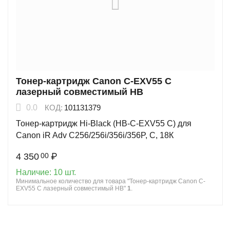
Тонер-картридж Canon C-EXV55 C
лазерный совместимый HB
0.0
КОД:
101131379
Тонер-картридж Hi-Black (HB-C-EXV55 C) для
Canon iR Adv C256/256i/356i/356P, C, 18К
4 350
₽
00
Наличие:
10 шт.
Минимальное количество для товара "Тонер-картридж Canon C-
EXV55 C лазерный совместимый HB"
1
.