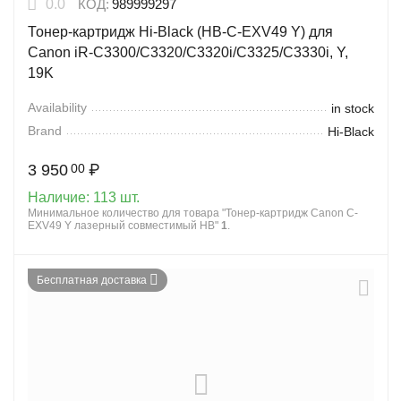
0.0
КОД:
989999297
Тонер-картридж Hi-Black (HB-C-EXV49 Y) для
Canon iR-C3300/C3320/C3320i/C3325/C3330i, Y,
19K
Availability
in stock
Brand
Hi-Black
3 950
₽
00
Наличие:
113 шт.
Минимальное количество для товара "Тонер-картридж Canon C-
EXV49 Y лазерный совместимый HB"
1
.
Бесплатная доставка