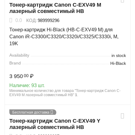
Тонер-картридж Canon C-EXV49 M
лазерный совместимый HB
0.0
КОД:
989999296
Тонер-картридж Hi-Black (HB-C-EXV49 M) для
Canon iR-C3300/C3320/C3320i/C3325/C3330i, M,
19K
Availability
in stock
Brand
Hi-Black
3 950
₽
00
Наличие:
93 шт.
Минимальное количество для товара "Тонер-картридж Canon C-
EXV49 M лазерный совместимый HB"
1
.
Бесплатная доставка
Тонер-картридж Canon C-EXV49 Y
лазерный совместимый HB