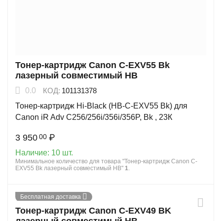
Тонер-картридж Canon C-EXV55 Bk
лазерный совместимый HB
0.0
КОД:
101131378
Тонер-картридж Hi-Black (HB-C-EXV55 Bk) для
Canon iR Adv C256/256i/356i/356P, Bk , 23К
3 950
₽
00
Наличие:
10 шт.
Минимальное количество для товара "Тонер-картридж Canon C-
EXV55 Bk лазерный совместимый HB"
1
.
Бесплатная доставка
Тонер-картридж Canon C-EXV49 BK