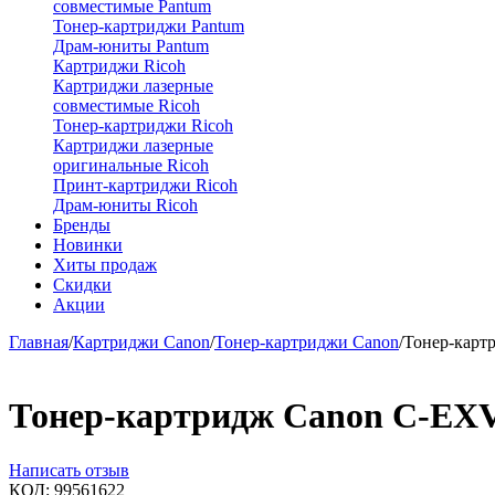
совместимые Pantum
Тонер-картриджи Pantum
Драм-юниты Pantum
Картриджи Ricoh
Картриджи лазерные
совместимые Ricoh
Тонер-картриджи Ricoh
Картриджи лазерные
оригинальные Ricoh
Принт-картриджи Ricoh
Драм-юниты Ricoh
Бренды
Новинки
Хиты продаж
Скидки
Акции
Главная
/
Картриджи Canon
/
Тонер-картриджи Canon
/
Тонер-карт
Тонер-картридж Canon C-EX
Написать отзыв
КОД:
99561622