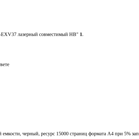
 C-EXV37 лазерный совместимый HB"
1
.
твете
емкости, черный, ресурс 15000 страниц формата А4 при 5% за