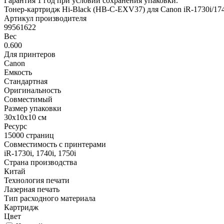
Гарантия 1 год при условии сохранения упаковки.
Тонер-картридж Hi-Black (HB-C-EXV37) для Canon iR-1730i/1740
Артикул производителя
99561622
Вес
0.600
Для принтеров
Canon
Емкость
Стандартная
Оригинальность
Совместимый
Размер упаковки
30x10x10 см
Ресурс
15000 страниц
Совместимость с принтерами
iR-1730i, 1740i, 1750i
Страна производства
Китай
Технология печати
Лазерная печать
Тип расходного материала
Картридж
Цвет