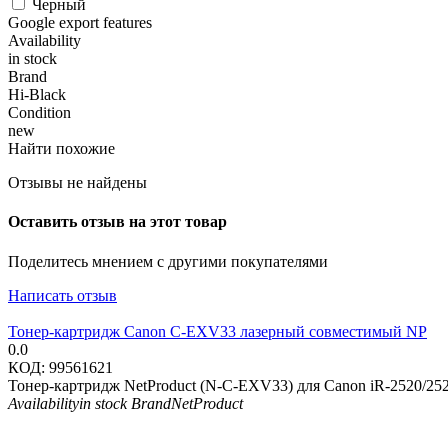
Черный
Google export features
Availability
in stock
Brand
Hi-Black
Condition
new
Найти похожие
Отзывы не найдены
Оставить отзыв на этот товар
Поделитесь мнением с другими покупателями
Написать отзыв
Тонер-картридж Canon C-EXV33 лазерный совместимый NP
0.0
КОД:
99561621
Тонер-картридж NetProduct (N-C-EXV33) для Canon iR-2520/2525
Availability
in stock
Brand
NetProduct