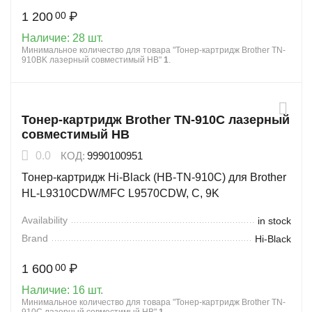
1 200
₽
00
Наличие:
28 шт.
Минимальное количество для товара "Тонер-картридж Brother TN-
910BK лазерный совместимый HB"
1
.
Тонер-картридж Brother TN-910C лазерный
совместимый HB
0.0
КОД:
9990100951
Тонер-картридж Hi-Black (HB-TN-910C) для Brother
HL-L9310CDW/MFC L9570CDW, C, 9K
Availability
in stock
Brand
Hi-Black
1 600
₽
00
Наличие:
16 шт.
Минимальное количество для товара "Тонер-картридж Brother TN-