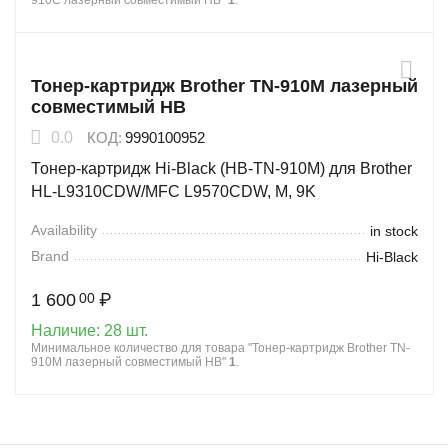
910C лазерный совместимый HB"
1
.
Тонер-картридж Brother TN-910M лазерный
совместимый HB
0.0
КОД:
9990100952
Тонер-картридж Hi-Black (HB-TN-910M) для Brother
HL-L9310CDW/MFC L9570CDW, M, 9K
Availability
in stock
Brand
Hi-Black
1 600
₽
00
Наличие:
28 шт.
Минимальное количество для товара "Тонер-картридж Brother TN-
910M лазерный совместимый HB"
1
.