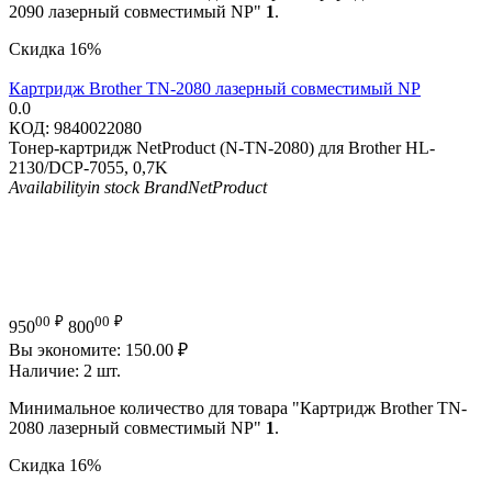
2090 лазерный совместимый NP"
1
.
Скидка
16%
Картридж Brother TN-2080 лазерный совместимый NP
0.0
КОД:
9840022080
Тонер-картридж NetProduct (N-TN-2080) для Brother HL-
2130/DCP-7055, 0,7K
Availability
in stock
Brand
NetProduct
00
₽
00
₽
950
800
Вы экономите:
150.00
₽
Наличие:
2 шт.
Минимальное количество для товара "Картридж Brother TN-
2080 лазерный совместимый NP"
1
.
Скидка
16%