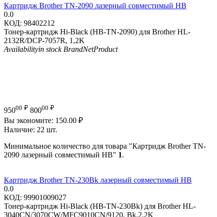
Картридж Brother TN-2090 лазерный совместимый HB
0.0
КОД:
98402212
Тонер-картридж Hi-Black (HB-TN-2090) для Brother HL-
2132R/DCP-7057R, 1,2K
Availability
in stock
Brand
NetProduct
00
₽
00
₽
950
800
Вы экономите:
150.00
₽
Наличие:
22 шт.
Минимальное количество для товара "Картридж Brother TN-
2090 лазерный совместимый HB"
1
.
Картридж Brother TN-230Bk лазерный совместимый HB
0.0
КОД:
99901009027
Тонер-картридж Hi-Black (HB-TN-230Bk) для Brother HL-
3040CN/3070CW/MFC9010CN/9120, Bk,2,2K