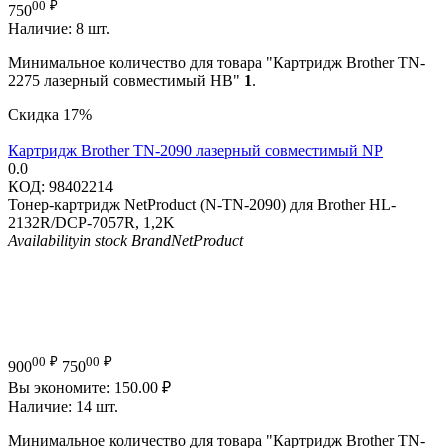
00
₽
750
Наличие:
8 шт.
Минимальное количество для товара "Картридж Brother TN-
2275 лазерный совместимый HB"
1
.
Скидка
17%
Картридж Brother TN-2090 лазерный совместимый NP
0.0
КОД:
98402214
Тонер-картридж NetProduct (N-TN-2090) для Brother HL-
2132R/DCP-7057R, 1,2K
Availability
in stock
Brand
NetProduct
00
₽
00
₽
900
750
Вы экономите:
150.00
₽
Наличие:
14 шт.
Минимальное количество для товара "Картридж Brother TN-