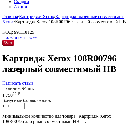
Скидки
Акции
Главная
/
Картриджи Xerox
/
Картриджи лазерные совместимые
Xerox
/
Картридж Xerox 108R00796 лазерный совместимый HB
КОД:
991118125
Поделиться
Tweet
Картридж Xerox 108R00796
лазерный совместимый HB
Написать отзыв
Наличие:
94 шт.
00
₽
1 750
Бонусные баллы:
баллов
+
−
Минимальное количество для товара "Картридж Xerox
108R00796 лазерный совместимый HB"
1
.