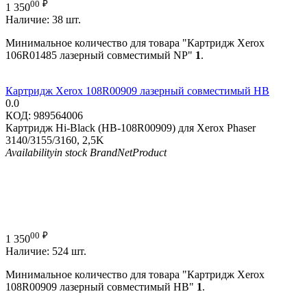
00
₽
1 350
Наличие:
38 шт.
Минимальное количество для товара "Картридж Xerox
106R01485 лазерный совместимый NP"
1
.
Картридж Xerox 108R00909 лазерный совместимый HB
0.0
КОД:
989564006
Картридж Hi-Black (HB-108R00909) для Xerox Phaser
3140/3155/3160, 2,5K
Availability
in stock
Brand
NetProduct
00
₽
1 350
Наличие:
524 шт.
Минимальное количество для товара "Картридж Xerox
108R00909 лазерный совместимый HB"
1
.