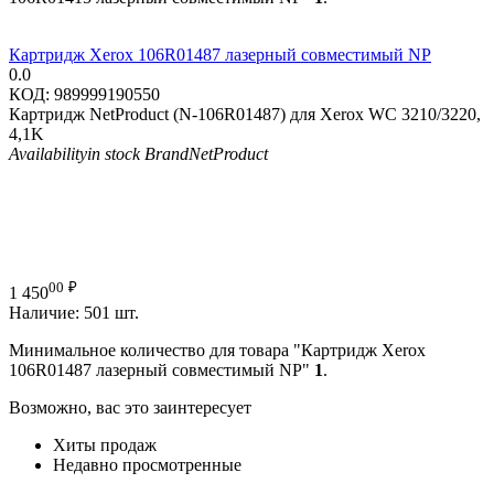
Картридж Xerox 106R01487 лазерный совместимый NP
0.0
КОД:
989999190550
Картридж NetProduct (N-106R01487) для Xerox WC 3210/3220,
4,1K
Availability
in stock
Brand
NetProduct
00
₽
1 450
Наличие:
501 шт.
Минимальное количество для товара "Картридж Xerox
106R01487 лазерный совместимый NP"
1
.
Возможно, вас это заинтересует
Хиты продаж
Недавно просмотренные