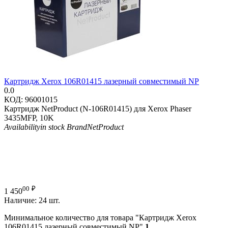
Картридж Xerox 106R01415 лазерный совместимый NP
0.0
КОД:
96001015
Картридж NetProduct (N-106R01415) для Xerox Phaser
3435MFP, 10K
Availability
in stock
Brand
NetProduct
00
₽
1 450
Наличие:
24 шт.
Минимальное количество для товара "Картридж Xerox
106R01415 лазерный совместимый NP"
1
.