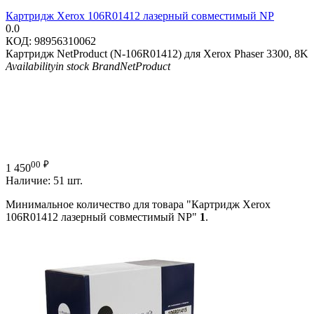
Картридж Xerox 106R01412 лазерный совместимый NP
0.0
КОД:
98956310062
Картридж NetProduct (N-106R01412) для Xerox Phaser 3300, 8K
Availability
in stock
Brand
NetProduct
00
₽
1 450
Наличие:
51 шт.
Минимальное количество для товара "Картридж Xerox
106R01412 лазерный совместимый NP"
1
.