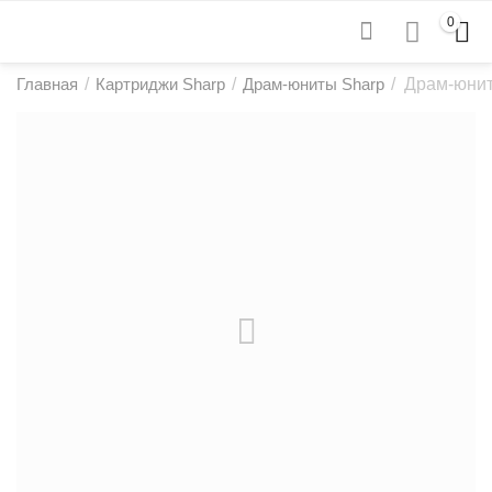
0
Главная
/
Картриджи Sharp
/
Драм-юниты Sharp
/
Драм-юнит