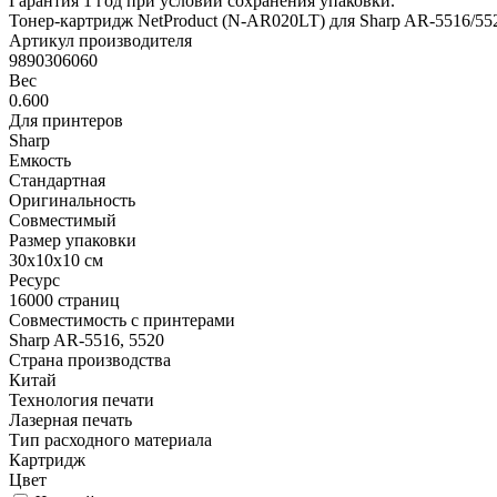
Гарантия 1 год при условии сохранения упаковки.
Тонер-картридж NetProduct (N-AR020LT) для Sharp AR-5516/55
Артикул производителя
9890306060
Вес
0.600
Для принтеров
Sharp
Емкость
Стандартная
Оригинальность
Совместимый
Размер упаковки
30x10x10 см
Ресурс
16000 страниц
Совместимость с принтерами
Sharp AR-5516, 5520
Страна производства
Китай
Технология печати
Лазерная печать
Тип расходного материала
Картридж
Цвет