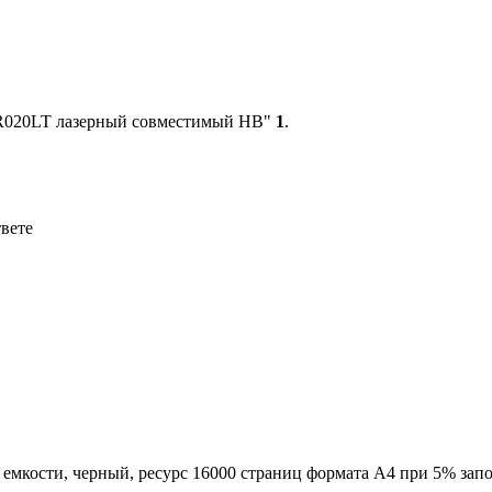
AR020LT лазерный совместимый HB"
1
.
твете
емкости, черный, ресурс 16000 страниц формата А4 при 5% зап