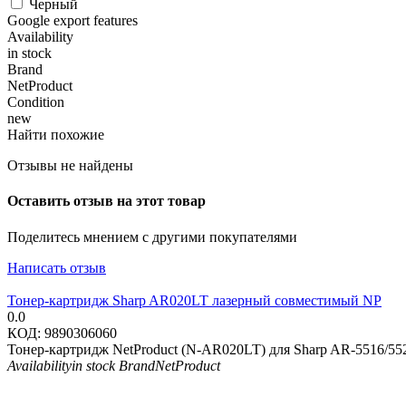
Черный
Google export features
Availability
in stock
Brand
NetProduct
Condition
new
Найти похожие
Отзывы не найдены
Оставить отзыв на этот товар
Поделитесь мнением с другими покупателями
Написать отзыв
Тонер-картридж Sharp AR020LT лазерный совместимый NP
0.0
КОД:
9890306060
Тонер-картридж NetProduct (N-AR020LT) для Sharp AR-5516/55
Availability
in stock
Brand
NetProduct