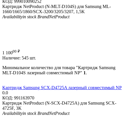
КОД:
999010090252
Картридж NetProduct (N-MLT-D104S) для Samsung ML-
1660/1665/1860/SCX-3200/3205/3207, 1,5K
Availability
in stock
Brand
NetProduct
00
₽
1 100
Наличие:
545 шт.
Минимальное количество для товара "Картридж Samsung
MLT-D104S лазерный совместимый NP"
1
.
Картридж Samsung SCX-D4725A лазерный совместимый NP
0.0
КОД:
991163970
Картридж NetProduct (N-SCX-D4725A) для Samsung SCX-
4725F, 3K
Availability
in stock
Brand
NetProduct