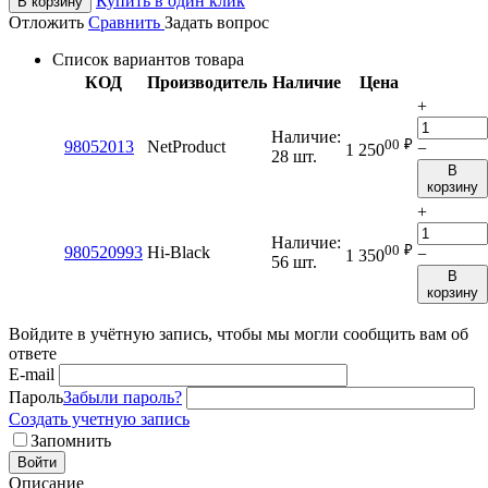
Купить в один клик
В корзину
Отложить
Сравнить
Задать вопрос
Список вариантов товара
КОД
Производитель
Наличие
Цена
+
Наличие:
00
₽
98052013
NetProduct
−
1 250
28 шт.
В
корзину
+
Наличие:
00
₽
980520993
Hi-Black
−
1 350
56 шт.
В
корзину
Войдите в учётную запись, чтобы мы могли сообщить вам об
ответе
E-mail
Пароль
Забыли пароль?
Создать учетную запись
Запомнить
Войти
Описание