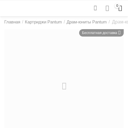
0
Главная
/
Картриджи Pantum
/
Драм-юниты Pantum
/
Драм-ю
Бесплатная доставка