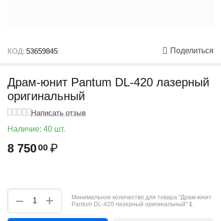
Поделиться
КОД:
53659845
Драм-юнит Pantum DL-420 лазерный
оригинальный
Написать отзыв
Наличие:
40 шт.
8 750
₽
00
+
−
Минимальное количество для товара "Драм-юнит
Pantum DL-420 лазерный оригинальный"
1
.