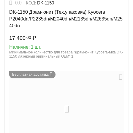
0.0
КОД:
DK-1150
DK-1150 Драм-юнит (Тех.упаковка) Kyocera
P2040dn/P2235dn/M2040dn/M2135dn/M2635dn/M25
40dn
17 400
₽
00
Наличие:
1 шт.
Минимальное количество для товара "Драм-юнит Kyocera-Mita DK-
1150 лазерный оригинальный OEM"
1
.
Бесплатная доставка