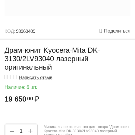
Поделиться
КОД:
98960409
Драм-юнит Kyocera-Mita DK-
3130/2LV93040 лазерный
оригинальный
Написать отзыв
Наличие:
6 шт.
19 650
₽
00
Минимальное количество для товара "Драм-юнит
+
−
Kyocera-Mita DK-3130/2LV93040 лазерный