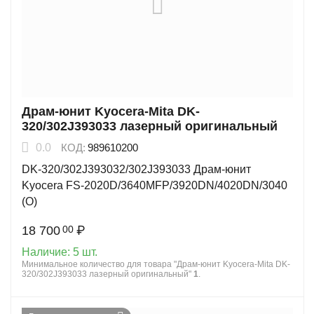
Драм-юнит Kyocera-Mita DK-
320/302J393033 лазерный оригинальный
0.0
КОД:
989610200
DK-320/302J393032/302J393033 Драм-юнит
Kyocera FS-2020D/3640MFP/3920DN/4020DN/3040
(О)
18 700
₽
00
Наличие:
5 шт.
Минимальное количество для товара "Драм-юнит Kyocera-Mita DK-
320/302J393033 лазерный оригинальный"
1
.