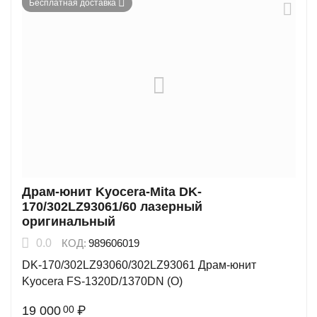
Бесплатная доставка
Драм-юнит Kyocera-Mita DK-
170/302LZ93061/60 лазерный
оригинальный
0.0
КОД:
989606019
DK-170/302LZ93060/302LZ93061 Драм-юнит
Kyocera FS-1320D/1370DN (O)
19 000
₽
00