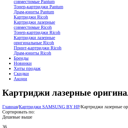
совместимые Pantum
Тонер-картриджи Pantum
Драм-юниты Pantum
Картриджи Ricoh
Картриджи лазерные
совместимые Ricoh
Тонер-картриджи Ricoh
Картриджи лазерные
оригинальные Ricoh
Принт-картриджи Ricoh
Драм-юниты Ricoh
Бренды
Новинки
Хиты продаж
Скидки
Акции
Картриджи лазерные ориги
Главная
/
Картриджи SAMSUNG BY HP
/
Картриджи лазерные 
Сортировать по:
Дешевые выше
36