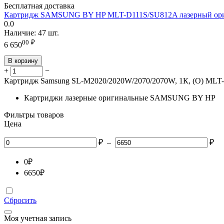
Бесплатная доставка
Картридж SAMSUNG BY HP MLT-D111S/SU812A лазерный ор
0.0
Наличие:
47 шт.
00
₽
6 650
В корзину
+
−
Картридж Samsung SL-M2020/2020W/2070/2070W, 1К, (O) MLT
Картриджи лазерные оригинальные SAMSUNG BY HP
Фильтры товаров
Цена
₽
–
₽
0
₽
6650
₽
Сбросить
Моя учетная запись