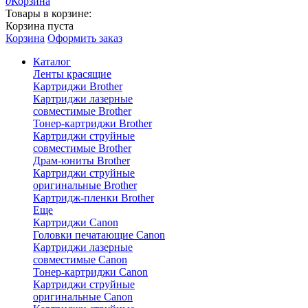
0
Корзина
Товары в корзине:
Корзина пуста
Корзина
Оформить заказ
Каталог
Ленты красящие
Картриджи Brother
Картриджи лазерные
совместимые Brother
Тонер-картриджи Brother
Картриджи струйные
совместимые Brother
Драм-юниты Brother
Картриджи струйные
оригинальные Brother
Картридж-пленки Brother
Еще
Картриджи Canon
Головки печатающие Canon
Картриджи лазерные
совместимые Canon
Тонер-картриджи Canon
Картриджи струйные
оригинальные Canon