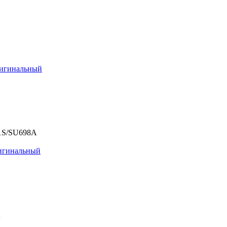
игинальный
01S/SU698A
игинальный
A