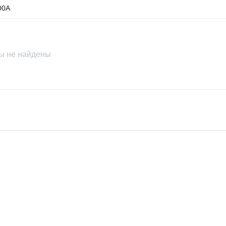
00A
ы не найдены