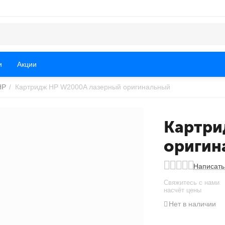
и
Акции
HP
/
Картридж HP W2000A лазерный оригинальный
Картри
оригин
Написать
Свяжитесь с нами
насчёт цены
Нет в наличии