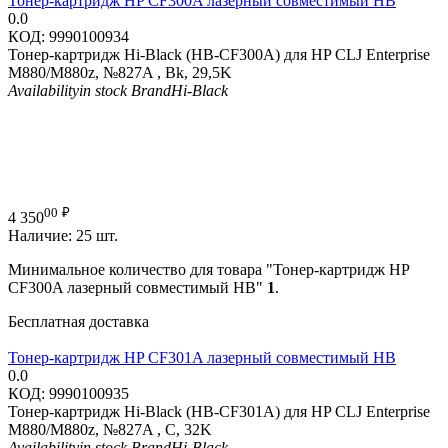
Тонер-картридж HP CF300A лазерный совместимый HB
0.0
КОД:
9990100934
Тонер-картридж Hi-Black (HB-CF300A) для HP CLJ Enterprise
M880/M880z, №827A , Bk, 29,5K
Availability
in stock
Brand
Hi-Black
00
₽
4 350
Наличие:
25 шт.
Минимальное количество для товара "Тонер-картридж HP
CF300A лазерный совместимый HB"
1
.
Бесплатная доставка
Тонер-картридж HP CF301A лазерный совместимый HB
0.0
КОД:
9990100935
Тонер-картридж Hi-Black (HB-CF301A) для HP CLJ Enterprise
M880/M880z, №827A , C, 32K
Availability
in stock
Brand
Hi-Black