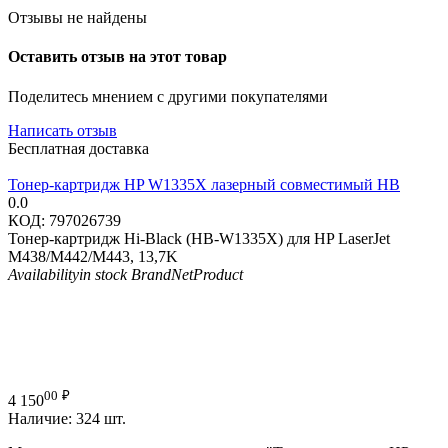
Отзывы не найдены
Оставить отзыв на этот товар
Поделитесь мнением с другими покупателями
Написать отзыв
Бесплатная доставка
Тонер-картридж HP W1335X лазерный совместимый HB
0.0
КОД:
797026739
Тонер-картридж Hi-Black (HB-W1335X) для HP LaserJet
M438/M442/M443, 13,7K
Availability
in stock
Brand
NetProduct
00
₽
4 150
Наличие:
324 шт.