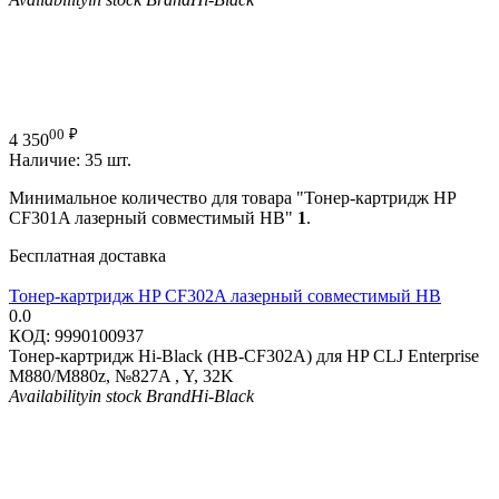
00
₽
4 350
Наличие:
35 шт.
Минимальное количество для товара "Тонер-картридж HP
CF301A лазерный совместимый HB"
1
.
Бесплатная доставка
Тонер-картридж HP CF302A лазерный совместимый HB
0.0
КОД:
9990100937
Тонер-картридж Hi-Black (HB-CF302A) для HP CLJ Enterprise
M880/M880z, №827A , Y, 32K
Availability
in stock
Brand
Hi-Black