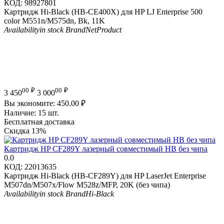
КОД:
98927801
Картридж Hi-Black (HB-CE400X) для HP LJ Enterprise 500
color M551n/M575dn, Bk, 11K
Availability
in stock
Brand
NetProduct
00
₽
00
₽
3 450
3 000
Вы экономите:
450.00
₽
Наличие:
15 шт.
Бесплатная доставка
Скидка
13%
Картридж HP CF289Y лазерный совместимый HB без чипа
0.0
КОД:
22013635
Картридж Hi-Black (HB-CF289Y) для HP LaserJet Enterprise
M507dn/M507x/Flow M528z/MFP, 20K (без чипа)
Availability
in stock
Brand
Hi-Black