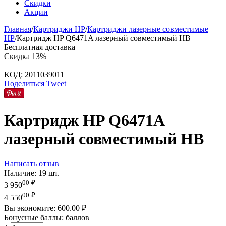
Скидки
Акции
Главная
/
Картриджи HP
/
Картриджи лазерные совместимые
HP
/
Картридж HP Q6471A лазерный совместимый HB
Бесплатная доставка
Скидка
13%
КОД:
2011039011
Поделиться
Tweet
Картридж HP Q6471A
лазерный совместимый HB
Написать отзыв
Наличие:
19 шт.
00
₽
3 950
00
₽
4 550
Вы экономите:
600.00
₽
Бонусные баллы:
баллов