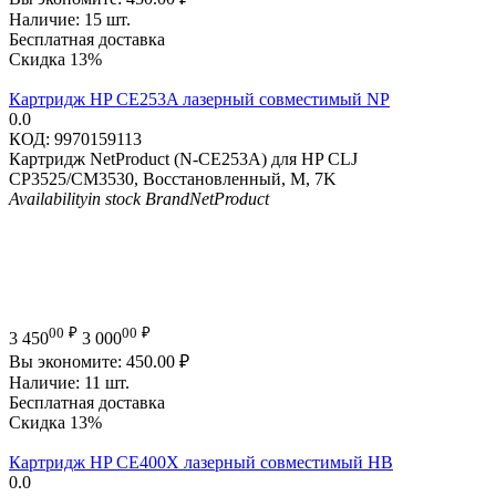
Наличие:
15 шт.
Бесплатная доставка
Скидка
13%
Картридж HP CE253A лазерный совместимый NP
0.0
КОД:
9970159113
Картридж NetProduct (N-CE253A) для HP CLJ
CP3525/CM3530, Восстановленный, M, 7K
Availability
in stock
Brand
NetProduct
00
₽
00
₽
3 450
3 000
Вы экономите:
450.00
₽
Наличие:
11 шт.
Бесплатная доставка
Скидка
13%
Картридж HP CE400X лазерный совместимый HB
0.0