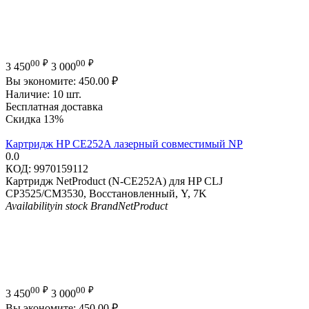
00
₽
00
₽
3 450
3 000
Вы экономите:
450.00
₽
Наличие:
10 шт.
Бесплатная доставка
Скидка
13%
Картридж HP CE252A лазерный совместимый NP
0.0
КОД:
9970159112
Картридж NetProduct (N-CE252A) для HP CLJ
CP3525/CM3530, Восстановленный, Y, 7K
Availability
in stock
Brand
NetProduct
00
₽
00
₽
3 450
3 000
Вы экономите:
450.00
₽