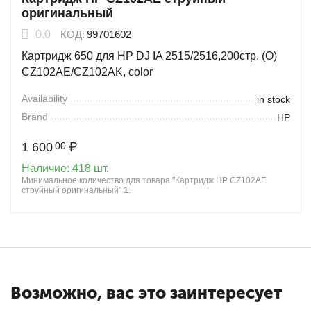
оригинальный
0.0
КОД:
99701602
Картридж 650 для HP DJ IA 2515/2516,200стр. (О)
CZ102AE/CZ102AK, color
Availability
in stock
Brand
HP
1 600
₽
00
Наличие:
418 шт.
Минимальное количество для товара "Картридж HP CZ102AE
струйный оригинальный"
1
.
Возможно, вас это заинтересует