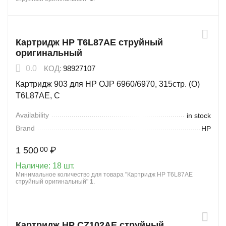
Картридж HP T6L87AE струйный
оригинальный
0.0
КОД:
98927107
Картридж 903 для HP OJP 6960/6970, 315стр. (O)
T6L87AE, С
Availability
in stock
Brand
HP
1 500
₽
00
Наличие:
18 шт.
Минимальное количество для товара "Картридж HP T6L87AE
струйный оригинальный"
1
.
Картридж HP CZ102AE струйный