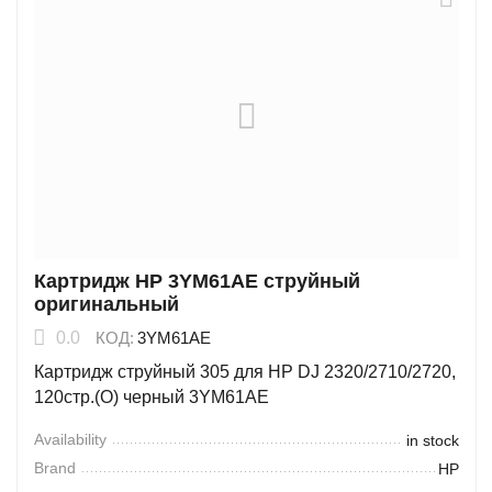
Картридж HP 3YM61AE струйный
оригинальный
0.0
КОД:
3YM61AE
Картридж струйный 305 для HP DJ 2320/2710/2720,
120стр.(О) черный 3YM61AE
Availability
in stock
Brand
HP