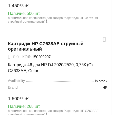
1 450
₽
00
Наличие:
500 шт.
Минимальное количество для товара "Картридж HP 3YM61AE
струйный оригинальный"
1
.
Картридж HP CZ638AE струйный
оригинальный
0.0
КОД:
150209207
Картридж 46 для HP DJ 2020/2520, 0,75К (O)
CZ638AE, Color
Availability
in stock
Brand
HP
1 500
₽
00
Наличие:
268 шт.
Минимальное количество для товара "Картридж HP CZ638AE
струйный оригинальный"
1
.