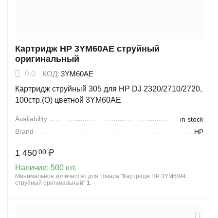
Картридж HP 3YM60AE струйный
оригинальный
0.0
КОД:
3YM60AE
Картридж струйный 305 для HP DJ 2320/2710/2720,
100стр.(О) цветной 3YM60AE
Availability
in stock
Brand
HP
1 450
₽
00
Наличие:
500 шт.
Минимальное количество для товара "Картридж HP 3YM60AE
струйный оригинальный"
1
.