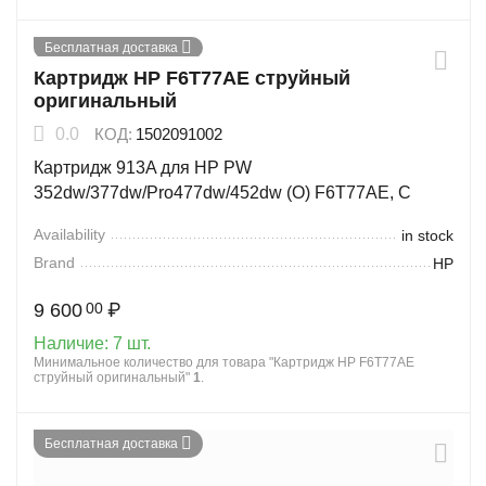
Бесплатная доставка
Картридж HP F6T77AE струйный
оригинальный
0.0
КОД:
1502091002
Картридж 913A для HP PW
352dw/377dw/Pro477dw/452dw (O) F6T77AE, C
Availability
in stock
Brand
HP
9 600
₽
00
Наличие:
7 шт.
Минимальное количество для товара "Картридж HP F6T77AE
струйный оригинальный"
1
.
Бесплатная доставка