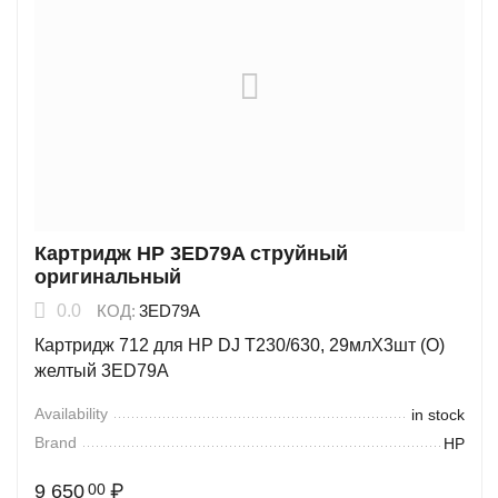
Картридж HP 3ED79A струйный
оригинальный
0.0
КОД:
3ED79A
Картридж 712 для HP DJ T230/630, 29млХ3шт (О)
желтый 3ED79A
Availability
in stock
Brand
HP
9 650
₽
00