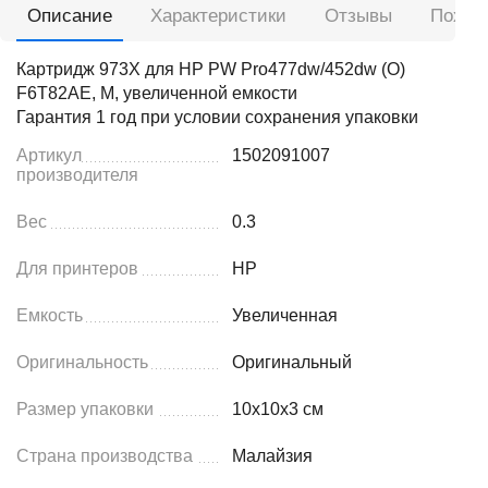
Описание
Характеристики
Отзывы
Похож
Картридж 973X для HP PW Pro477dw/452dw (O)
F6T82AE, M, увеличенной емкости
Гарантия 1 год при условии сохранения упаковки
Артикул
1502091007
производителя
Вес
0.3
Для принтеров
HP
Емкость
Увеличенная
Оригинальность
Оригинальный
Размер упаковки
10x10x3 см
Страна производства
Малайзия