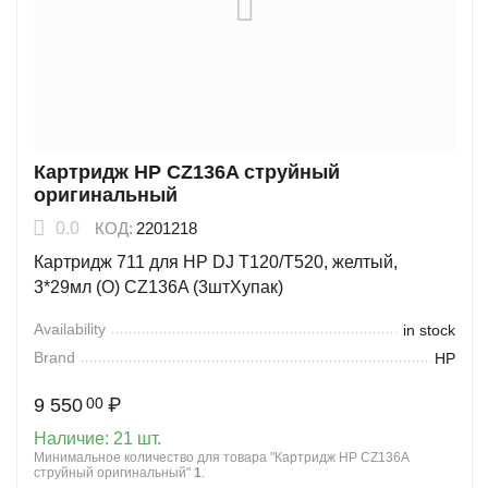
Картридж HP CZ136A струйный
оригинальный
0.0
КОД:
2201218
Картридж 711 для HP DJ T120/T520, желтый,
3*29мл (O) CZ136A (3штХупак)
Availability
in stock
Brand
HP
9 550
₽
00
Наличие:
21 шт.
Минимальное количество для товара "Картридж HP CZ136A
струйный оригинальный"
1
.