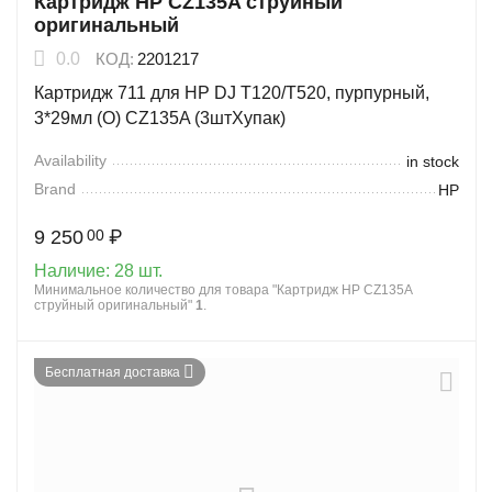
Картридж HP CZ135A струйный
оригинальный
0.0
КОД:
2201217
Картридж 711 для HP DJ T120/T520, пурпурный,
3*29мл (O) CZ135A (3штХупак)
Availability
in stock
Brand
HP
9 250
₽
00
Наличие:
28 шт.
Минимальное количество для товара "Картридж HP CZ135A
струйный оригинальный"
1
.
Бесплатная доставка