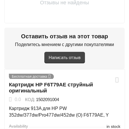
Отзывы не найдены
Оставить отзыв на этот товар
Поделитесь мнением с другими покупателями
Написать отзыв
Бесплатная доставка
Картридж HP F6T79AE струйный
оригинальный
0.0
КОД:
1502091004
Картридж 913A для HP PW
352dw/377dw/Pro477dw/452dw (O) F6T79AE, Y
Availability
in stock