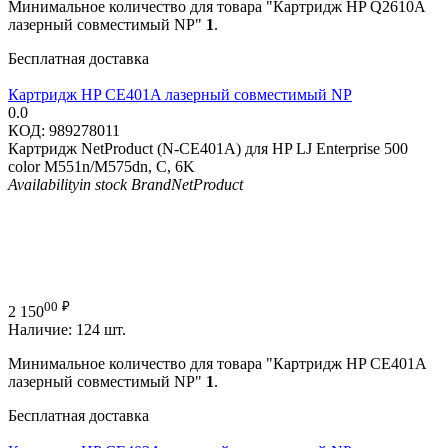
Минимальное количество для товара "Картридж HP Q2610A
лазерный совместимый NP"
1
.
Бесплатная доставка
Картридж HP CE401A лазерный совместимый NP
0.0
КОД:
989278011
Картридж NetProduct (N-CE401A) для HP LJ Enterprise 500
color M551n/M575dn, C, 6K
Availability
in stock
Brand
NetProduct
00
₽
2 150
Наличие:
124 шт.
Минимальное количество для товара "Картридж HP CE401A
лазерный совместимый NP"
1
.
Бесплатная доставка