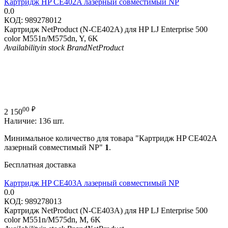
Картридж HP CE402A лазерный совместимый NP
0.0
КОД:
989278012
Картридж NetProduct (N-CE402A) для HP LJ Enterprise 500
color M551n/M575dn, Y, 6K
Availability
in stock
Brand
NetProduct
00
₽
2 150
Наличие:
136 шт.
Минимальное количество для товара "Картридж HP CE402A
лазерный совместимый NP"
1
.
Бесплатная доставка
Картридж HP CE403A лазерный совместимый NP
0.0
КОД:
989278013
Картридж NetProduct (N-CE403A) для HP LJ Enterprise 500
color M551n/M575dn, M, 6K