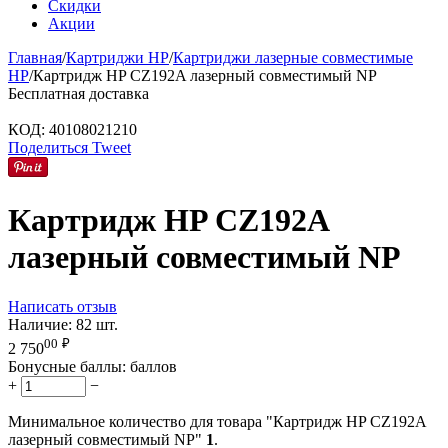
Скидки
Акции
Главная
/
Картриджи HP
/
Картриджи лазерные совместимые
HP
/
Картридж HP CZ192A лазерный совместимый NP
Бесплатная доставка
КОД:
40108021210
Поделиться
Tweet
Картридж HP CZ192A
лазерный совместимый NP
Написать отзыв
Наличие:
82 шт.
00
₽
2 750
Бонусные баллы:
баллов
+
−
Минимальное количество для товара "Картридж HP CZ192A
лазерный совместимый NP"
1
.