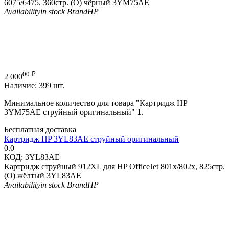
6075/6475, 360стр. (O) чёрный 3YM75AE
Availability
in stock
Brand
HP
00
₽
2 000
Наличие:
399 шт.
Минимальное количество для товара "Картридж HP
3YM75AE струйный оригинальный"
1
.
Бесплатная доставка
Картридж HP 3YL83AE струйный оригинальный
0.0
КОД:
3YL83AE
Картридж струйный 912XL для HP OfficeJet 801x/802x, 825стр.
(О) жёлтый 3YL83AE
Availability
in stock
Brand
HP