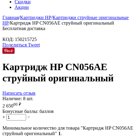
Скидки
Акции
Главная
/
Картриджи HP
/
Картриджи струйные оригинальные
HP
/
Картридж HP CN056AE струйный оригинальный
Бесплатная доставка
КОД:
150215725
Поделиться
Tweet
Картридж HP CN056AE
струйный оригинальный
Написать отзыв
Наличие:
8 шт.
00
₽
2 650
Бонусные баллы:
баллов
+
−
Минимальное количество для товара "Картридж HP CN056AE
струйный оригинальный"
1
.