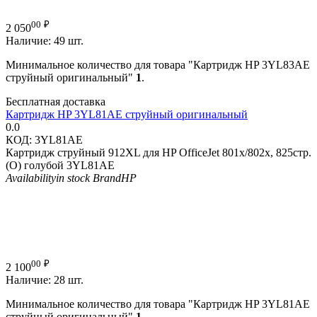
00
₽
2 050
Наличие:
49 шт.
Минимальное количество для товара "Картридж HP 3YL83AE
струйный оригинальный"
1
.
Бесплатная доставка
Картридж HP 3YL81AE струйный оригинальный
0.0
КОД:
3YL81AE
Картридж струйный 912XL для HP OfficeJet 801x/802x, 825стр.
(О) голубой 3YL81AE
Availability
in stock
Brand
HP
00
₽
2 100
Наличие:
28 шт.
Минимальное количество для товара "Картридж HP 3YL81AE
струйный оригинальный"
1
.