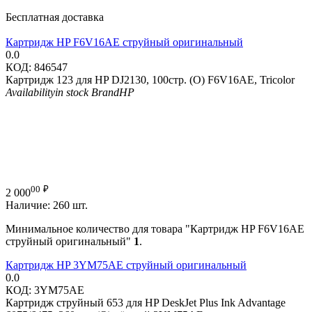
Бесплатная доставка
Картридж HP F6V16AE струйный оригинальный
0.0
КОД:
846547
Картридж 123 для HP DJ2130, 100стр. (О) F6V16AE, Tricolor
Availability
in stock
Brand
HP
00
₽
2 000
Наличие:
260 шт.
Минимальное количество для товара "Картридж HP F6V16AE
струйный оригинальный"
1
.
Картридж HP 3YM75AE струйный оригинальный
0.0
КОД:
3YM75AE
Картридж струйный 653 для HP DeskJet Plus Ink Advantage